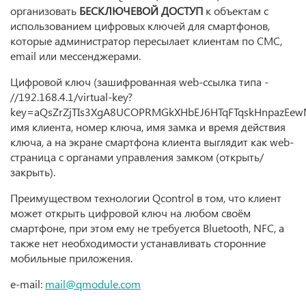
организовать
БЕСКЛЮЧЕВОЙ ДОСТУП
к объектам с
использованием цифровых ключей для смартфонов,
которые администратор пересылает клиентам по СМС,
email или мессенджерами.
Цифровой ключ (зашифрованная web-ссылка типа -
//192.168.4.1/virtual-key?
key=aQsZrZjTIs3XgA8UCOPRMGkXHbEJ6HTqFTqskHnpazEewN
имя клиента, номер ключа, имя замка и время действия
ключа, а на экране смартфона клиента выглядит как web-
страница с органами управления замком (открыть/
закрыть).
Преимуществом технологии Qcontrol в том, что клиент
может открыть цифровой ключ на любом своём
смартфоне, при этом ему не требуется Bluetooth, NFC, а
также нет необходимости устанавливать сторонние
мобильные приложения.
e-mail:
mail@qmodule.com