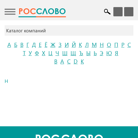
POC
СЛОВО
Каталог компаний
А
Б
В
Г
Д
Е
Ё
Ж
З
И
Й
К
Л
М
Н
О
П
Р
С
Т
У
Ф
Х
Ц
Ч
Ш
Щ
Ъ
Ы
Ь
Э
Ю
Я
B
A
C
D
K
H