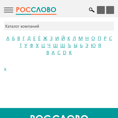
POC
СЛОВО
Каталог компаний
А
Б
В
Г
Д
Е
Ё
Ж
З
И
Й
К
Л
М
Н
О
П
Р
С
Т
У
Ф
Х
Ц
Ч
Ш
Щ
Ъ
Ы
Ь
Э
Ю
Я
B
A
C
D
K
X