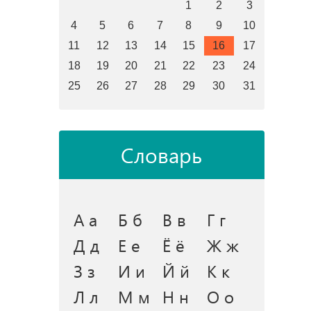
1
2
3
4
5
6
7
8
9
10
11
12
13
14
15
16
17
18
19
20
21
22
23
24
25
26
27
28
29
30
31
Словарь
А а
Б б
В в
Г г
Д д
Е е
Ё ё
Ж ж
З з
И и
Й й
К к
Л л
М м
Н н
О о