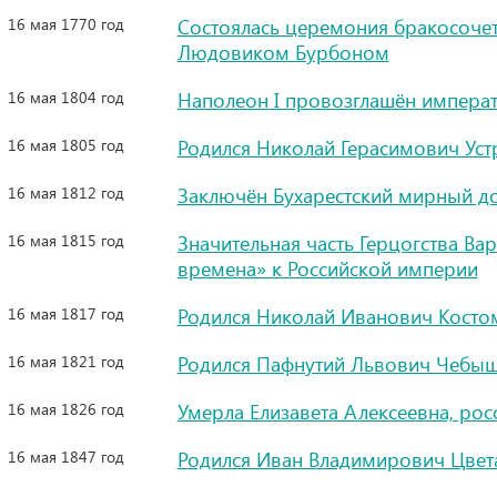
16 мая 1770 год
Состоялась церемония бракосочет
Людовиком Бурбоном
16 мая 1804 год
Наполеон I провозглашён импера
16 мая 1805 год
Родился Николай Герасимович Уст
16 мая 1812 год
Заключён Бухарестский мирный д
16 мая 1815 год
Значительная часть Герцогства В
времена» к Российской империи
16 мая 1817 год
Родился Николай Иванович Косто
16 мая 1821 год
Родился Пафнутий Львович Чебышё
16 мая 1826 год
Умерла Елизавета Алексеевна, ро
16 мая 1847 год
Родился Иван Владимирович Цвета