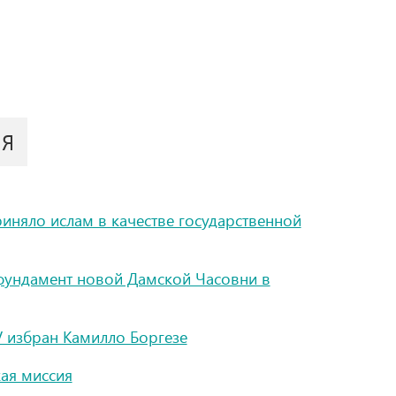
ИЯ
иняло ислам в качестве государственной
 фундамент новой Дамской Часовни в
 избран Камилло Боргезе
кая миссия