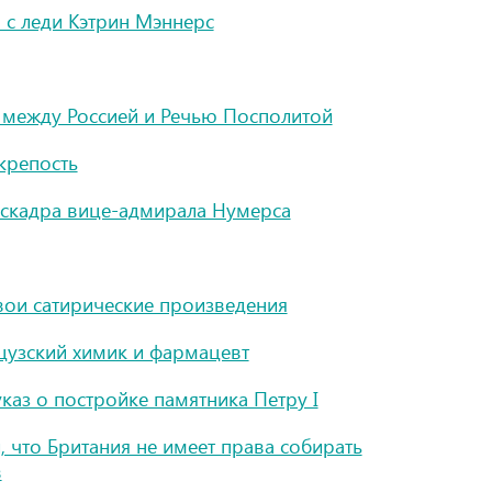
 с леди Кэтрин Мэннерс
 между Россией и Речью Посполитой
крепость
эскадра вице-адмирала Нумерса
свои сатирические произведения
цузский химик и фармацевт
указ о постройке памятника Петру I
 что Британия не имеет права собирать
в