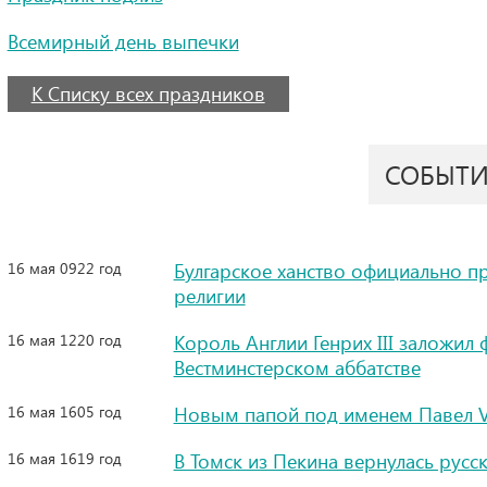
Всемирный день выпечки
К Списку всех праздников
СОБЫТ
16 мая 0922 год
Булгарское ханство официально пр
религии
16 мая 1220 год
Король Англии Генрих III заложил
Вестминстерском аббатстве
16 мая 1605 год
Новым папой под именем Павел V
16 мая 1619 год
В Томск из Пекина вернулась русс