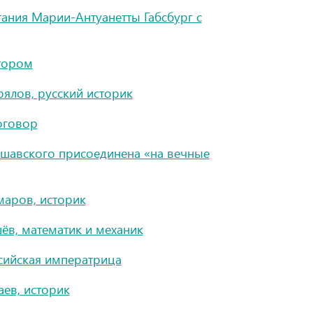
ания Марии-Антуанетты Габсбург с
тором
рялов, русский историк
оговор
аршавского присоединена «на вечные
маров, историк
в, математик и механик
ссийская императрица
ев, историк