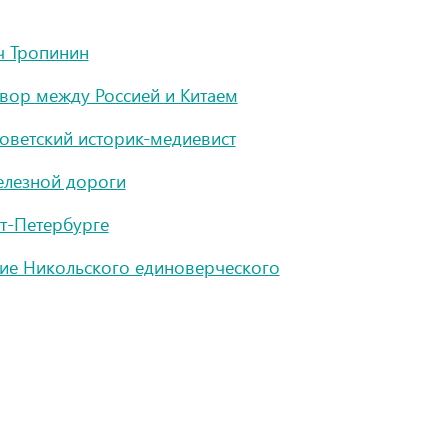
ч Тропинин
вор между Россией и Китаем
советский историк-медиевист
елезной дороги
т-Петербурге
тие Никольского единоверческого