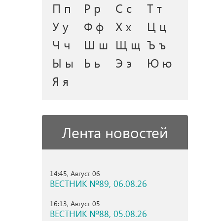
П п
Р р
С с
Т т
У у
Ф ф
Х х
Ц ц
Ч ч
Ш ш
Щ щ
Ъ ъ
Ы ы
Ь ь
Э э
Ю ю
Я я
Лента новостей
14:45, Август 06
ВЕСТНИК №89, 06.08.26
16:13, Август 05
ВЕСТНИК №88, 05.08.26