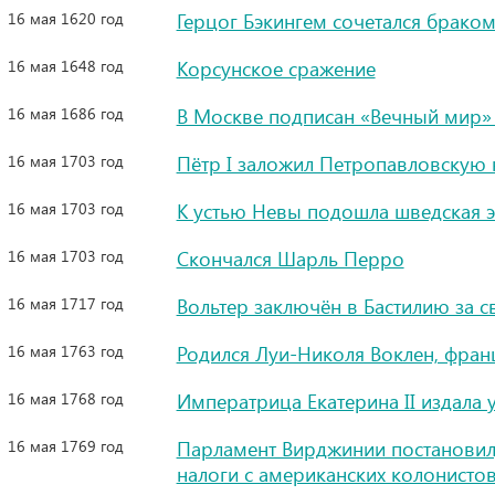
16 мая 1620 год
Герцог Бэкингем сочетался браком
16 мая 1648 год
Корсунское сражение
16 мая 1686 год
В Москве подписан «Вечный мир»
16 мая 1703 год
Пётр I заложил Петропавловскую 
16 мая 1703 год
К устью Невы подошла шведская 
16 мая 1703 год
Cкончался Шарль Перро
16 мая 1717 год
Вольтер заключён в Бастилию за 
16 мая 1763 год
Родился Луи-Николя Воклен, фран
16 мая 1768 год
Императрица Екатерина II издала 
16 мая 1769 год
Парламент Вирджинии постановил,
налоги с американских колонисто