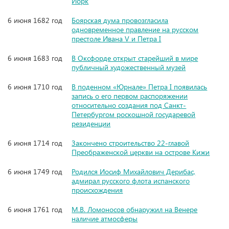
Йорк
6 июня 1682 год
Боярская дума провозгласила
одновременное правление на русском
престоле Ивана V и Петра I
6 июня 1683 год
В Оксфорде открыт старейший в мире
публичный художественный музей
6 июня 1710 год
В поденном «Юрнале» Петра I появилась
запись о его первом распоряжении
относительно создания под Санкт-
Петербургом роскошной государевой
резиденции
6 июня 1714 год
Закончено строительство 22-главой
Преображенской церкви на острове Кижи
6 июня 1749 год
Родился Иосиф Михайлович Дерибас,
адмирал русского флота испанского
происхождения
6 июня 1761 год
М.В. Ломоносов обнаружил на Венере
наличие атмосферы