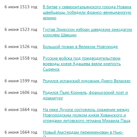
6 июня 1513 год
В битве у североитальянского города Новара
швейцарцы победили франко-венецианскую
армию
6 июня 1523 год
Густав Эрикссон избран шведским риксдагом
королём Швеции
6 июня 1526 год
Большой пожар в Великом Новгороде
6 июня 1558 год
Русские войска под предводительством
воеводы князя Адашева взяли крепость
Сыренск
6 июня 1599 год
Родился испанский художник Диего Веласкес
6 июня 1606 год
Родился Пьер Корнель, французский поэт и
драматург
6 июня 1664 год
На реке Лучосе состоялось сражение между
Новгородским полком князя Хованского и
отрядами литовского гетмана Михаила Паца
6 июня 1664 год
Новый Амстердам переименован в Нью-