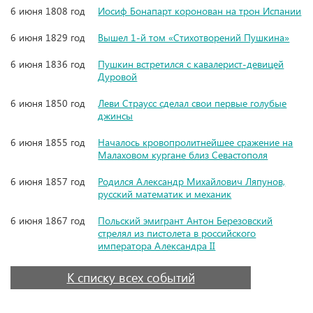
6 июня 1808 год
Иосиф Бонапарт коронован на трон Испании
6 июня 1829 год
Вышел 1-й том «Стихотворений Пушкина»
6 июня 1836 год
Пушкин встретился с кавалерист-девицей
Дуровой
6 июня 1850 год
Леви Страусс сделал свои первые голубые
джинсы
6 июня 1855 год
Началось кровопролитнейшее сражение на
Малаховом кургане близ Севастополя
6 июня 1857 год
Родился Александр Михайлович Ляпунов,
русский математик и механик
6 июня 1867 год
Польский эмигрант Антон Березовский
стрелял из пистолета в российского
императора Александра II
К списку всех событий