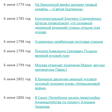
6 июня 1779 год
На Херсонской верфи заложен первый
корабль – «Святая Екатерина»
6 июня 1785 год
Континентальный Конгресс Соединённых
Штатов провозгласил, что основной
денежной единицей страны отныне стал
доллар
6 июня 1798 год
Учреждена челябинская почтовая станция
6 июня 1799 год
Родился Александр Сергеевич Пушкин,
великий русский поэт
6 июня 1799 год
Москва отмечает рождение Марии, внучки
императора Павла I
6 июня 1801 год
В Бадахосе заключён мирный договор,
который положил конец «Апельсиновой
войне»
6 июня 1806 год
В Санкт-Петербурге начата перестройка
Адмиралтейства по проекту Адриана
Захарова