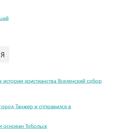
ций
ИЯ
в истории христианства Вселенский собор
город Танжер и отправился в
и основан Тобольск