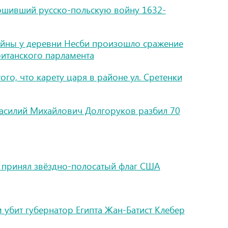
ршивший русско-польскую войну 1632-
ойны у деревни Несби произошло сражение
итанского парламента
ого, что карету царя в районе ул. Сретенки
асилий Михайлович Долгоруков разбил 70
 принял звёздно-полосатый флаг США
 убит губернатор Египта Жан-Батист Клебер