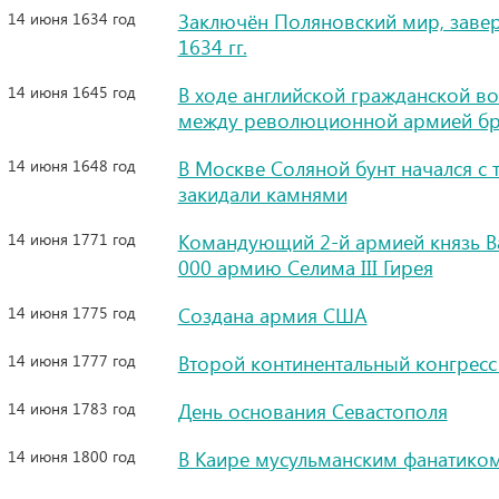
14 июня 1634 год
Заключён Поляновский мир, заве
1634 гг.
14 июня 1645 год
В ходе английской гражданской в
между революционной армией бр
14 июня 1648 год
В Москве Соляной бунт начался с т
закидали камнями
14 июня 1771 год
Командующий 2-й армией князь В
000 армию Селима III Гирея
14 июня 1775 год
Создана армия США
14 июня 1777 год
Второй континентальный конгресс
14 июня 1783 год
День основания Севастополя
14 июня 1800 год
В Каире мусульманским фанатиком