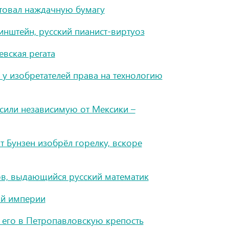
товал наждачную бумагу
инштейн, русский пианист-виртуоз
евская регата
у изобретателей права на технологию
сили независимую от Мексики –
 Бунзен изобрёл горелку, вскоре
в, выдающийся русский математик
ой империи
е его в Петропавловскую крепость