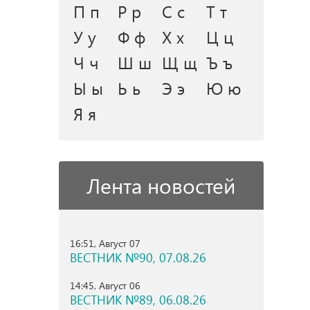
П п
Р р
С с
Т т
У у
Ф ф
Х х
Ц ц
Ч ч
Ш ш
Щ щ
Ъ ъ
Ы ы
Ь ь
Э э
Ю ю
Я я
Лента новостей
16:51, Август 07
ВЕСТНИК №90, 07.08.26
14:45, Август 06
ВЕСТНИК №89, 06.08.26