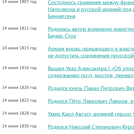
14 июня 1807 год
Состоялось сражение между фран
Наполеона и русской армией под
Беннигсена
14 июня 1811 год
Родилась автор всемирно известн
Бичер-Стоу
14 июня 1815 год
Армия вновь пришедшего к власти
не допустить соединения прусско
14 июня 1816 год
Вышел Указ Александра I «Об упо
содержанию почт, мостов, перевоз
14 июня 1820 год
Родился князь Павел Петрович Вя
14 июня 1823 год
Родился Пётр Лаврович Лавров, 
14 июня 1828 год
Умер Карл Август, великий герцог
14 июня 1830 год
Родился Николай Степанович Куро