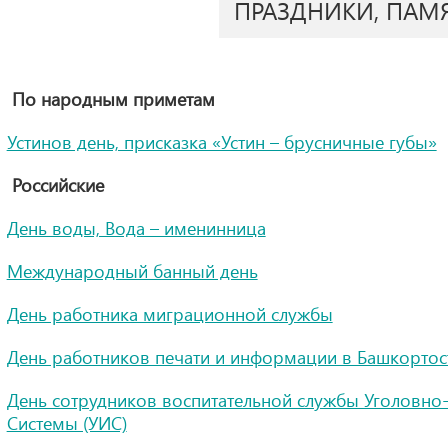
ПРАЗДНИКИ, ПАМ
По народным приметам
Устинов день, присказка «Устин – брусничные губы»
Российские
День воды, Вода – именинница
Международный банный день
День работника миграционной службы
День работников печати и информации в Башкортос
День сотрудников воспитательной службы Уголовно
Системы (УИС)