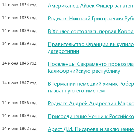
14 июня 1834 год
Американец Айзек Фишер запатен
14 июня 1835 год
Родился Николай Григорьевич Руб
14 июня 1839 год
В Хенлее состоялась первая Корол
14 июня 1839 год
Правительство Франции выкупило 
дагеротипии
14 июня 1846 год
Поселенцы Сакраменто провозгла
Калифорнийскую республику
14 июня 1847 год
В Германии немецкий химик Роберт
названную его именем
14 июня 1856 год
Родился Андрей Андреевич Марко
14 июня 1859 год
Присоединение Чечни к Российск
14 июня 1862 год
Арест Д.И. Писарева и заключени