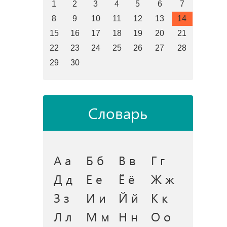
1
2
3
4
5
6
7
8
9
10
11
12
13
14
15
16
17
18
19
20
21
22
23
24
25
26
27
28
29
30
Словарь
А а
Б б
В в
Г г
Д д
Е е
Ё ё
Ж ж
З з
И и
Й й
К к
Л л
М м
Н н
О о