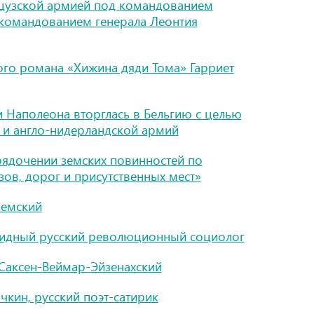
цузской армией под командованием
 командованием генерала Леонтия
ого романа «Хижина дяди Тома» Гарриет
 Наполеона вторглась в Бельгию с целью
й и англо-нидерландской армий
рядочении земских повинностей по
ов, дорог и присутственных мест»
земский
видный русский революционный социолог
 Саксен-Веймар-Эйзенахский
чкин, русский поэт-сатирик