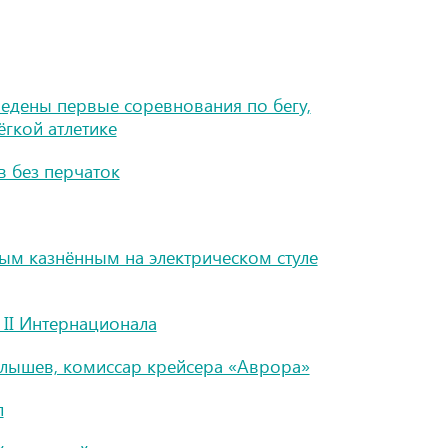
ведены первые соревнования по бегу,
гкой атлетике
 без перчаток
ым казнённым на электрическом стуле
 II Интернационала
елышев, комиссар крейсера «Аврора»
л