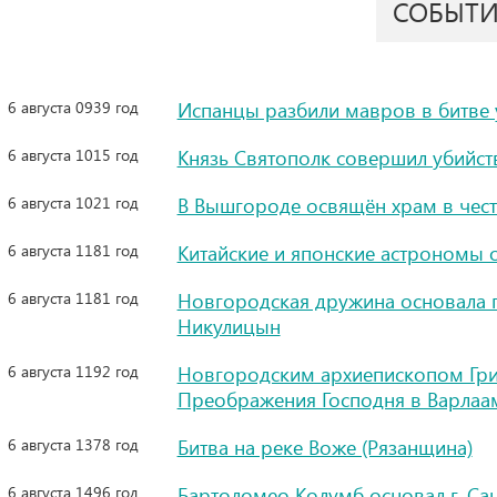
СОБЫТ
6 августа 0939 год
Испанцы разбили мавров в битве 
6 августа 1015 год
Князь Святополк совершил убийств
6 августа 1021 год
В Вышгороде освящён храм в чест
6 августа 1181 год
Китайские и японские астрономы 
6 августа 1181 год
Новгородская дружина основала п
Никулицын
6 августа 1192 год
Новгородским архиепископом Гри
Преображения Господня в Варла
6 августа 1378 год
Битва на реке Воже (Рязанщина)
6 августа 1496 год
Бартоломео Колумб основал г. Са