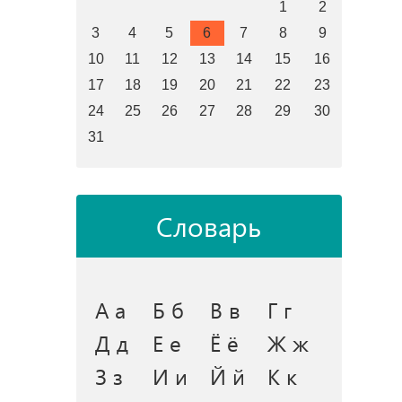
1
2
3
4
5
6
7
8
9
10
11
12
13
14
15
16
17
18
19
20
21
22
23
24
25
26
27
28
29
30
31
Словарь
А а
Б б
В в
Г г
Д д
Е е
Ё ё
Ж ж
З з
И и
Й й
К к