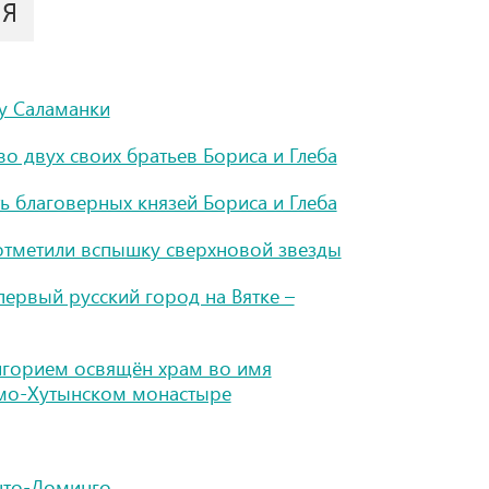
ИЯ
у Саламанки
о двух своих братьев Бориса и Глеба
ь благоверных князей Бориса и Глеба
отметили вспышку сверхновой звезды
ервый русский город на Вятке –
горием освящён храм во имя
амо-Хутынском монастыре
нто-Доминго