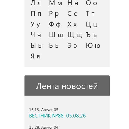
Л л
М м
Н н
О о
П п
Р р
С с
Т т
У у
Ф ф
Х х
Ц ц
Ч ч
Ш ш
Щ щ
Ъ ъ
Ы ы
Ь ь
Э э
Ю ю
Я я
Лента новостей
16:13, Август 05
ВЕСТНИК №88, 05.08.26
15:28, Август 04