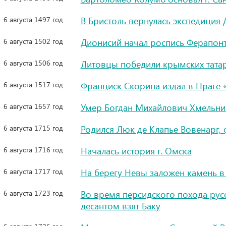
6 августа 1497 год
В Бристоль вернулась экспедиция
6 августа 1502 год
Дионисий начал роспись Ферапон
6 августа 1506 год
Литовцы победили крымских татар
6 августа 1517 год
Франциск Скорина издал в Праге 
6 августа 1657 год
Умер Богдан Михайлович Хмельни
6 августа 1715 год
Родился Люк де Клапье Вовенарг,
6 августа 1716 год
Началась история г. Омска
6 августа 1717 год
На берегу Невы заложен камень в
6 августа 1723 год
Во время персидского похода рус
десантом взят Баку