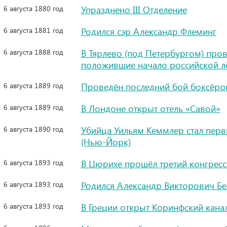
6 августа 1880 год
Упразднено III Отделение
6 августа 1881 год
Родился сэр Александр Флеминг
6 августа 1888 год
В Тярлево (под Петербургом) про
положившие начало российской лё
6 августа 1889 год
Проведён последний бой боксёров
6 августа 1889 год
В Лондоне открыт отель «Савой»
6 августа 1890 год
Убийца Уильям Кеммлер стал перв
(Нью-Йорк)
6 августа 1893 год
В Цюрихе прошёл третий конгресс
6 августа 1893 год
Родился Александр Викторович Б
6 августа 1893 год
В Греции открыт Коринфский кана