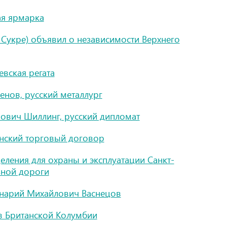
ая ярмарка
 Сукре) объявил о независимости Верхнего
евская регата
енов, русский металлург
вович Шиллинг, русский дипломат
инский торговый договор
ления для охраны и эксплуатации Санкт-
зной дороги
инарий Михайлович Васнецов
в Британской Колумбии