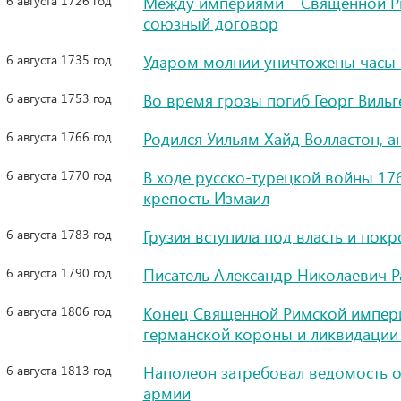
6 августа 1726 год
Между империями – Священной Ри
союзный договор
6 августа 1735 год
Ударом молнии уничтожены часы 
6 августа 1753 год
Во время грозы погиб Георг Виль
6 августа 1766 год
Родился Уильям Хайд Волластон, а
6 августа 1770 год
В ходе русско-турецкой войны 176
крепость Измаил
6 августа 1783 год
Грузия вступила под власть и пок
6 августа 1790 год
Писатель Александр Николаевич Р
6 августа 1806 год
Конец Священной Римской империи
германской короны и ликвидации
6 августа 1813 год
Наполеон затребовал ведомость 
армии