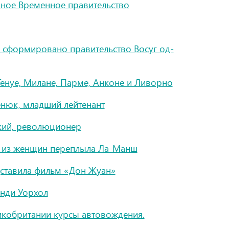
ное Временное правительство
 сформировано правительство Восуг од-
енуе, Милане, Парме, Анконе и Ливорно
нюк, младший лейтенант
кий, революционер
й из женщин переплыла Ла-Манш
едставила фильм «Дон Жуан»
Энди Уорхол
икобритании курсы автовождения.