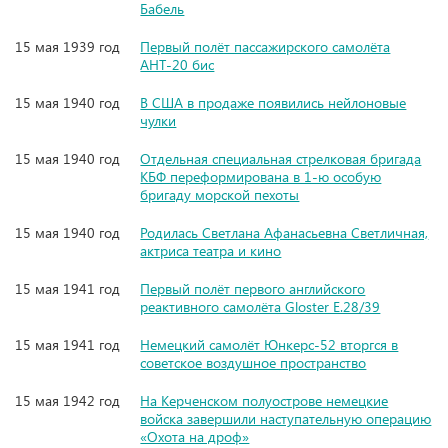
Бабель
15 мая 1939 год
Первый полёт пассажирского самолёта
АНТ-20 бис
15 мая 1940 год
В США в продаже появились нейлоновые
чулки
15 мая 1940 год
Отдельная специальная стрелковая бригада
КБФ переформирована в 1-ю особую
бригаду морской пехоты
15 мая 1940 год
Родилась Светлана Афанасьевна Светличная,
актриса театра и кино
15 мая 1941 год
Первый полёт первого английского
реактивного самолёта Gloster E.28/39
15 мая 1941 год
Немецкий самолёт Юнкерс-52 вторгся в
советское воздушное пространство
15 мая 1942 год
На Керченском полуострове немецкие
войска завершили наступательную операцию
«Охота на дроф»