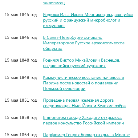
живописец
15 мая 1845 год
Родился Илья Ильич Мечников, выдающийся
русский и французский микробиолог и
иммунолог
15 мая 1846 год
В Санкт-Петербурге основано
Императорское Русское археологическое
общество
15 мая 1848 год
Родился Виктор Михайлович Васнецов,
выдающийся русский художник
15 мая 1848 год
Коммунистическое восстание началось в
Париже после новостей о подавлении
Польской революции
15 мая 1851 год
Проведена первая железная дорога,
соединяющая Нью-Йорк и Великие озёра
15 мая 1858 год
В японском городе Хакодате открылось
первое консульство Российской империи
15 мая 1864 год
Парфюмер Генрих Брокар открыл в Москве