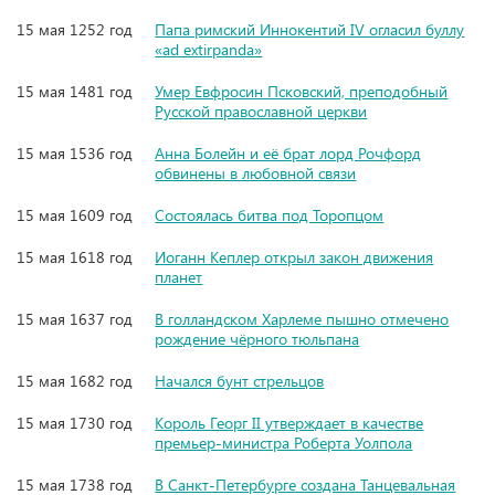
15 мая 1252 год
Папа римский Иннокентий IV огласил буллу
«ad extirpanda»
15 мая 1481 год
Умер Евфросин Псковский, преподобный
Русской православной церкви
15 мая 1536 год
Анна Болейн и её брат лорд Рочфорд
обвинены в любовной связи
15 мая 1609 год
Состоялась битва под Торопцом
15 мая 1618 год
Иоганн Кеплер открыл закон движения
планет
15 мая 1637 год
В голландском Харлеме пышно отмечено
рождение чёрного тюльпана
15 мая 1682 год
Начался бунт стрельцов
15 мая 1730 год
Король Георг II утверждает в качестве
премьер-министра Роберта Уолпола
15 мая 1738 год
В Санкт-Петербурге создана Танцевальная