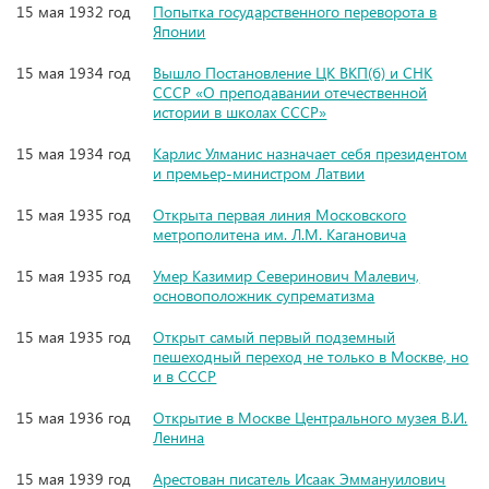
15 мая 1932 год
Попытка государственного переворота в
Японии
15 мая 1934 год
Вышло Постановление ЦК ВКП(б) и СНК
СССР «О преподавании отечественной
истории в школах СССР»
15 мая 1934 год
Карлис Улманис назначает себя президентом
и премьер-министром Латвии
15 мая 1935 год
Открыта первая линия Московского
метрополитена им. Л.М. Кагановича
15 мая 1935 год
Умер Казимир Северинович Малевич,
основоположник супрематизма
15 мая 1935 год
Открыт самый первый подземный
пешеходный переход не только в Москве, но
и в СССР
15 мая 1936 год
Открытие в Москве Центрального музея В.И.
Ленина
15 мая 1939 год
Арестован писатель Исаак Эммануилович