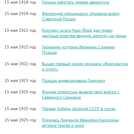
15 мая 1918 год
Начала работать первая авиапочта
15 мая 1918 год
Финляндия официально объявила войну
Советской России
15 мая 1921 год
Конгресс штата Нью-Йорк дал право
местным властям вводить цензуру на танцы
15 мая 1922 год
Германия уступила Верхнюю Силезию
Польше
15 мая 1922 год
Вышел первый номер журнала «Физкультура
и спорт»
15 мая 1923 год
Польша аннексировала Галичину
15 мая 1925 год
Япония полностью вывела свои войска с
Северного Сахалина
15 мая 1925 год
Первая победа сборной СССР в гостях
15 мая 1925 год
Родилась Людмила Ивановна Касаткина,
актриса театра и кино