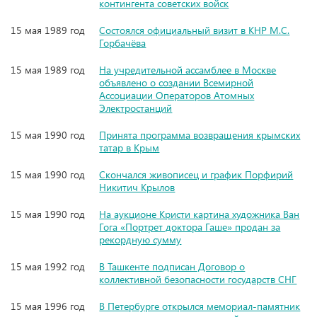
контингента советских войск
15 мая 1989 год
Состоялся официальный визит в КНР М.С.
Горбачёва
15 мая 1989 год
На учредительной ассамблее в Москве
объявлено о создании Всемирной
Ассоциации Операторов Атомных
Электростанций
15 мая 1990 год
Принята программа возвращения крымских
татар в Крым
15 мая 1990 год
Скончался живописец и график Порфирий
Никитич Крылов
15 мая 1990 год
На аукционе Кристи картина художника Ван
Гога «Портрет доктора Гаше» продан за
рекордную сумму
15 мая 1992 год
В Ташкенте подписан Договор о
коллективной безопасности государств СНГ
15 мая 1996 год
В Петербурге открылся мемориал-памятник