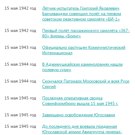
15 мая 1942 год
Лётчик-испытатель Григорий Яковлевич
Бахчиванджи совершил полёт на первом
советском реактивном самолёте «БИ-1»
15 мая 1942 год
Первый полёт пассажирского самолёта «367-
80» фирмы «Боинг»
15 мая 1943 год
Официально распущен Коммунистический
Интернационал
15 мая 1944 год
В Аджимушкайских каменоломнях нашли
полевую сумку
15 мая 1944 год
Скончался Патриарх Московский и всея Руси
Сергий
15 мая 1945 год
Последняя оперативная сводка
Совинформбюро вышла 15 мая 1945 г.
15 мая 1945 год
Завершено освобождение Югославии
15 мая 1945 год
До последнего дня воевала приданная
Югославской армии Авиагруппа генерал-