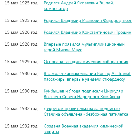
15 мая 1925 год
Родился Андрей Яковлевич Эшпай,
композитор
15 мая 1925 год
Родился Владимир Иванович Фёдоров, поэт
15 мая 1926 год
Родился Владимир Константинович Трошин
15 мая 1928 год
Впервые появился мультипликационный
герой Микки-Маус
15 мая 1929 год
Основана Газодинамическая лаборатория
15 мая 1930 год
В самолёте авиакомпании Boeing Air Transit
пассажиры впервые увидели стюардессу
15 мая 1930 год
Куйбышев и Ягода подписали Циркуляр
Высшего Совета Народного Хозяйства
15 мая 1932 год
Декретом правительства за подписью
Сталина объявлена «безбожная пятилетка»
15 мая 1932 год
Создана Военная академия химической
защиты