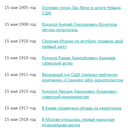
15 мая 1905 год
Основан город Лас-Вегас в штате Невада,
США
15 мая 1908 год
Родился Андрей Григорьевич Кочетков,
лётчик-испытатель
15 мая 1910 год
Сборная Италии по футболу провела свой
первый матч
15 мая 1910 год
Родился Раззак Хамробоевич Хамраев,
узбекский актёр
15 мая 1911 год
Верховный суд США признал нефтяную
компанию «Стандард ойл» монополистом
15 мая 1915 год
Родился Леонид Данилович Агранович,
советский кинорежиссёр
15 мая 1917 год
В Киеве проведена облава на дезертиров
15 мая 1918 год
В Москве открылась первая народная
музыкальная школа