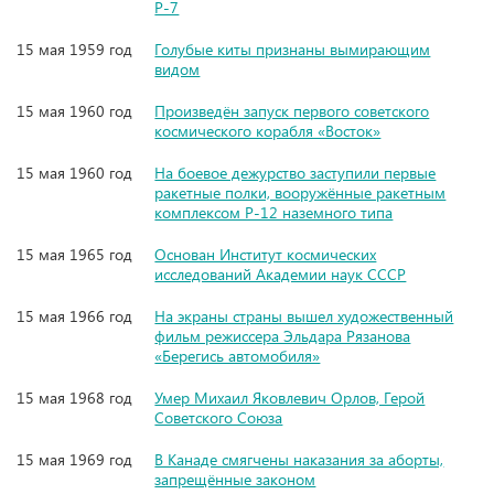
Р-7
15 мая 1959 год
Голубые киты признаны вымирающим
видом
15 мая 1960 год
Произведён запуск первого советского
космического корабля «Восток»
15 мая 1960 год
На боевое дежурство заступили первые
ракетные полки, вооружённые ракетным
комплексом Р-12 наземного типа
15 мая 1965 год
Основан Институт космических
исследований Академии наук СССР
15 мая 1966 год
На экраны страны вышел художественный
фильм режиссера Эльдара Рязанова
«Берегись автомобиля»
15 мая 1968 год
Умер Михаил Яковлевич Орлов, Герой
Советского Союза
15 мая 1969 год
В Канаде смягчены наказания за аборты,
запрещённые законом