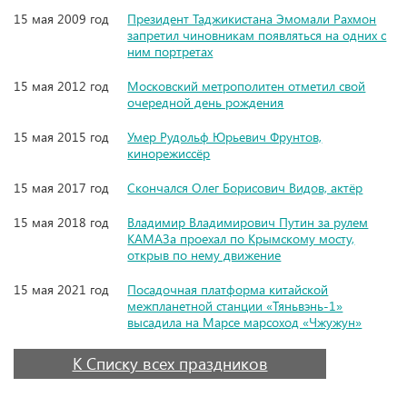
15 мая 2009 год
Президент Таджикистана Эмомали Рахмон
запретил чиновникам появляться на одних с
ним портретах
15 мая 2012 год
Московский метрополитен отметил свой
очередной день рождения
15 мая 2015 год
Умер Рудольф Юрьевич Фрунтов,
кинорежиссёр
15 мая 2017 год
Скончался Олег Борисович Видов, актёр
15 мая 2018 год
Владимир Владимирович Путин за рулем
КАМАЗа проехал по Крымскому мосту,
открыв по нему движение
15 мая 2021 год
Посадочная платформа китайской
межпланетной станции «Тяньвэнь-1»
высадила на Марсе марсоход «Чжужун»
К Списку всех праздников