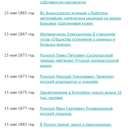
собственную мастерскую
15 мая 1865 год
Во французском журнале «Любитель
автографов» напечатана рецензия на роман
Бальзака «Шагреневая кожа»
15 мая 1867 год
Императором Александром II утверждён
устав «Общества попечения о раненых и
больных воинах»
15 мая 1873 год
Родился Павел Петрович Скоропадский,
генерал-лейтенант Русской императорской
армии
15 мая 1873 год
Родился Николай Николаевич Черепнин,
русский композитор и дирижёр
15 мая 1875 год
Землетрясение в Колумбии унесло жизни 16
тыс. человек
15 мая 1877 год
Родился Иван Сергеевич Рукавишников,
русский писатель
15 мая 1883 год
В России принят закон о раскольниках-