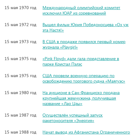
15 мая 1970 год
Международный олимпийский комитет
исключил ЮАР из соревнований
15 мая 1972 год
Вышел фильм Юрия Победоносцева «Ох уж
эта Настя!»
15 мая 1973 год
В США в продаже появился первый номер
журнала «Playgirl»
15 мая 1975 год
«Pink Floyd» дали гала-представление в
парке Кристал Пэлэс
15 мая 1975 год
США провели военную операцию по
освобождению торгового судна «Маягуэс»
15 мая 1980 год
На аукционе в Сан-Франциско продана
крупнейшая жемчужина, получившая
название «Лао Цзы»
15 мая 1987 год
Осуществлён успешный запуск
ракетоносителя «Энергия»
15 мая 1988 год
Начат вывод из Афганистана Ограниченного