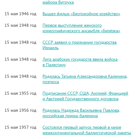
майора Витрука
15 мая 1946 год
Вышел фильм «Беспокойное хозяйство»
15 мая 1948 год
Первое выступление женского
хореографического ансамбля «Берёзка»
15 мая 1948 год
СССР заявил о признании государства
Израиль
15 мая 1948 год
Лига арабских государств ввела войска
в Палестину
15 мая 1948 год
Родилась Татьяна Александровна Калинина,
поэтесса
15 мая 1955 год
Подписание СССР, США, Англией, Францией
и Австрией Государственного договора
15 мая 1956 год
Родилась Надежда Васильевна Павлова,
российская прима-балерина
15 мая 1957 год
Состоялся первый запуск первой в мире
межконтинентальной баллистической ракеты