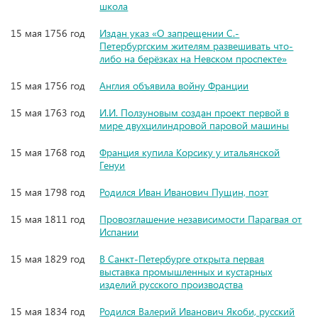
школа
15 мая 1756 год
Издан указ «О запрещении С.-
Петербургским жителям развешивать что-
либо на берёзках на Невском проспекте»
15 мая 1756 год
Англия объявила войну Франции
15 мая 1763 год
И.И. Ползуновым создан проект первой в
мире двухцилиндровой паровой машины
15 мая 1768 год
Франция купила Корсику у итальянской
Генуи
15 мая 1798 год
Родился Иван Иванович Пущин, поэт
15 мая 1811 год
Провозглашение независимости Парагвая от
Испании
15 мая 1829 год
В Санкт-Петербурге открыта первая
выставка промышленных и кустарных
изделий русского производства
15 мая 1834 год
Родился Валерий Иванович Якоби, русский