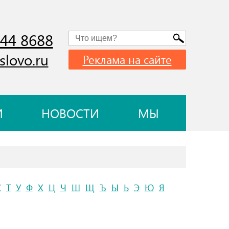
744 8688
slovo.ru
Реклама на сайте
И
НОВОСТИ
МЫ
С
Т
У
Ф
Х
Ц
Ч
Ш
Щ
Ъ
Ы
Ь
Э
Ю
Я