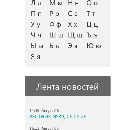
Л л
М м
Н н
О о
П п
Р р
С с
Т т
У у
Ф ф
Х х
Ц ц
Ч ч
Ш ш
Щ щ
Ъ ъ
Ы ы
Ь ь
Э э
Ю ю
Я я
Лента новостей
14:45, Август 06
ВЕСТНИК №89, 06.08.26
16:13, Август 05