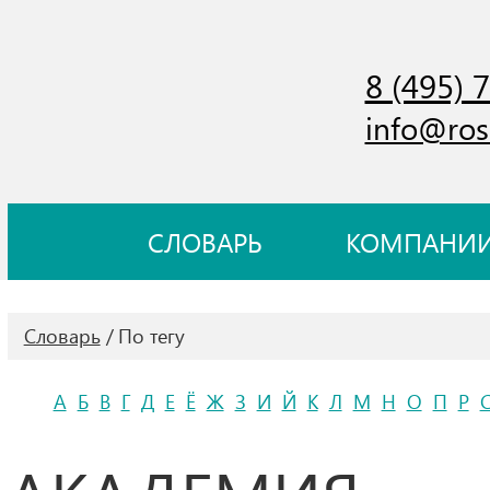
8 (495) 
info@ros
СЛОВАРЬ
КОМПАНИ
Словарь
По тегу
А
Б
В
Г
Д
Е
Ё
Ж
З
И
Й
К
Л
М
Н
О
П
Р