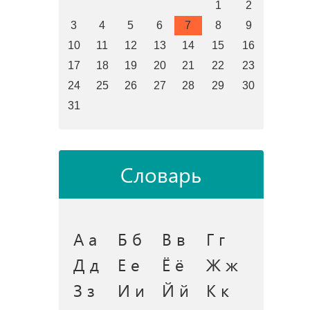
1
2
3
4
5
6
7
8
9
10
11
12
13
14
15
16
17
18
19
20
21
22
23
24
25
26
27
28
29
30
31
Словарь
А а
Б б
В в
Г г
Д д
Е е
Ё ё
Ж ж
З з
И и
Й й
К к