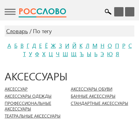
POC
СЛОВО
Словарь
По тегу
А
Б
В
Г
Д
Е
Ё
Ж
З
И
Й
К
Л
М
Н
О
П
Р
С
Т
У
Ф
Х
Ц
Ч
Ш
Щ
Ъ
Ы
Ь
Э
Ю
Я
АКСЕССУАРЫ
АКСЕССУАР
АКСЕССУАРЫ ОБУВИ
АКСЕССУАРЫ ОДЕЖДЫ
БАННЫЕ АКСЕССУАРЫ
ПРОФЕССИОНАЛЬНЫЕ
СТАНДАРТНЫЕ АКСЕССУАРЫ
АКСЕССУАРЫ
ТЕАТРАЛЬНЫЕ АКСЕССУАРЫ