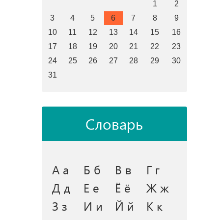
1
2
3
4
5
6
7
8
9
10
11
12
13
14
15
16
17
18
19
20
21
22
23
24
25
26
27
28
29
30
31
Словарь
А а
Б б
В в
Г г
Д д
Е е
Ё ё
Ж ж
З з
И и
Й й
К к