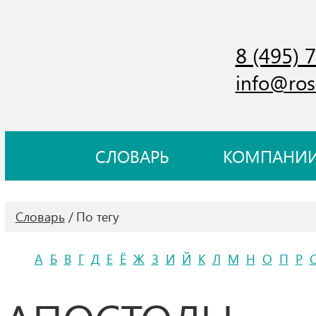
8 (495) 
info@ros
СЛОВАРЬ
КОМПАНИ
Словарь
По тегу
А
Б
В
Г
Д
Е
Ё
Ж
З
И
Й
К
Л
М
Н
О
П
Р