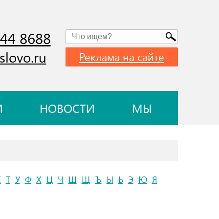
744 8688
slovo.ru
Реклама на сайте
И
НОВОСТИ
МЫ
С
Т
У
Ф
Х
Ц
Ч
Ш
Щ
Ъ
Ы
Ь
Э
Ю
Я