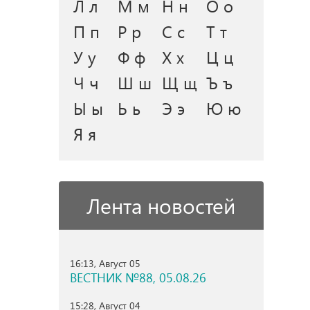
Л л
М м
Н н
О о
П п
Р р
С с
Т т
У у
Ф ф
Х х
Ц ц
Ч ч
Ш ш
Щ щ
Ъ ъ
Ы ы
Ь ь
Э э
Ю ю
Я я
Лента новостей
16:13, Август 05
ВЕСТНИК №88, 05.08.26
15:28, Август 04