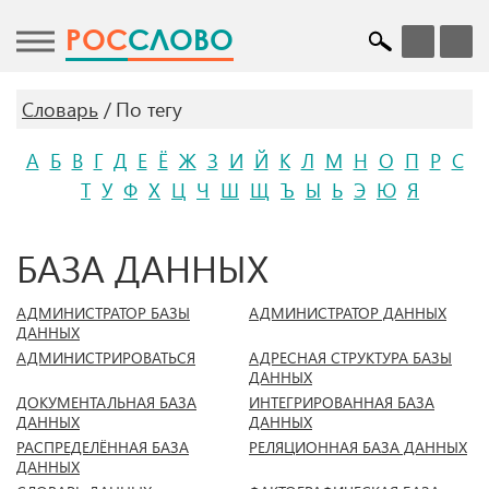
POC
СЛОВО
Словарь
По тегу
А
Б
В
Г
Д
Е
Ё
Ж
З
И
Й
К
Л
М
Н
О
П
Р
С
Т
У
Ф
Х
Ц
Ч
Ш
Щ
Ъ
Ы
Ь
Э
Ю
Я
БАЗА ДАННЫХ
АДМИНИСТРАТОР БАЗЫ
АДМИНИСТРАТОР ДАННЫХ
ДАННЫХ
АДМИНИСТРИРОВАТЬСЯ
АДРЕСНАЯ СТРУКТУРА БАЗЫ
ДАННЫХ
ДОКУМЕНТАЛЬНАЯ БАЗА
ИНТЕГРИРОВАННАЯ БАЗА
ДАННЫХ
ДАННЫХ
РАСПРЕДЕЛЁННАЯ БАЗА
РЕЛЯЦИОННАЯ БАЗА ДАННЫХ
ДАННЫХ