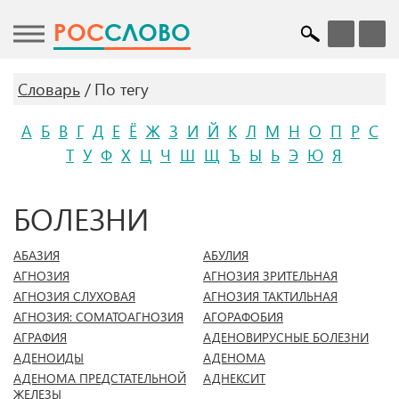
POC
СЛОВО
Словарь
По тегу
А
Б
В
Г
Д
Е
Ё
Ж
З
И
Й
К
Л
М
Н
О
П
Р
С
Т
У
Ф
Х
Ц
Ч
Ш
Щ
Ъ
Ы
Ь
Э
Ю
Я
БОЛЕЗНИ
АБАЗИЯ
АБУЛИЯ
АГНОЗИЯ
АГНОЗИЯ ЗРИТЕЛЬНАЯ
АГНОЗИЯ СЛУХОВАЯ
АГНОЗИЯ ТАКТИЛЬНАЯ
АГНОЗИЯ: СОМАТОАГНОЗИЯ
АГОРАФОБИЯ
АГРАФИЯ
АДЕНОВИРУСНЫЕ БОЛЕЗНИ
АДЕНОИДЫ
АДЕНОМА
АДЕНОМА ПРЕДСТАТЕЛЬНОЙ
АДНЕКСИТ
ЖЕЛЕЗЫ