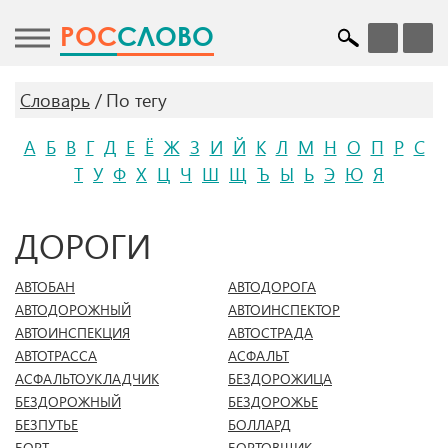
POC
СЛОВО
Словарь
По тегу
А
Б
В
Г
Д
Е
Ё
Ж
З
И
Й
К
Л
М
Н
О
П
Р
С
Т
У
Ф
Х
Ц
Ч
Ш
Щ
Ъ
Ы
Ь
Э
Ю
Я
ДОРОГИ
АВТОБАН
АВТОДОРОГА
АВТОДОРОЖНЫЙ
АВТОИНСПЕКТОР
АВТОИНСПЕКЦИЯ
АВТОСТРАДА
АВТОТРАССА
АСФАЛЬТ
АСФАЛЬТОУКЛАДЧИК
БЕЗДОРОЖИЦА
БЕЗДОРОЖНЫЙ
БЕЗДОРОЖЬЕ
БЕЗПУТЬЕ
БОЛЛАРД
БОРТ
БОРТОВЩИК