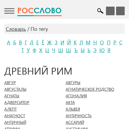
POC
СЛОВО
Словарь
По тегу
А
Б
В
Г
Д
Е
Ё
Ж
З
И
Й
К
Л
М
Н
О
П
Р
С
Т
У
Ф
Х
Ц
Ч
Ш
Щ
Ъ
Ы
Ь
Э
Ю
Я
ДРЕВНИЙ РИМ
АВГУР
АВГУРЫ
АВГУСТАЛЫ
АГНАТИЧЕСКОЕ РОДСТВО
АГНАТЫ
АГОНАЛИЯ
АДВЕРСИТОР
АКТА
АЛЕПТ
АЛЬВЕЯ
АНАГНОСТ
АНТИЧНОСТЬ
АНТИЧНЫЙ
АССАРИЙ
АТРИУМ
АУСПИЦИИ