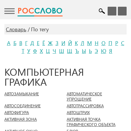
POC
СЛОВО
Словарь
По тегу
А
Б
В
Г
Д
Е
Ё
Ж
З
И
Й
К
Л
М
Н
О
П
Р
С
Т
У
Ф
Х
Ц
Ч
Ш
Щ
Ъ
Ы
Ь
Э
Ю
Я
КОМПЬЮТЕРНАЯ
ГРАФИКА
АВТОЗАМЫКАНИЕ
АВТОМАТИЧЕСКОЕ
УПРОЩЕНИЕ
АВТОСОЕДИНЕНИЕ
АВТОТРАССИРОВКА
АВТОФИГУРА
АВТОШТРИХ
АКТИВНАЯ ЗОНА
АКТИВНАЯ ТОЧКА
ГРАФИЧЕСКОГО ОБЪЕКТА