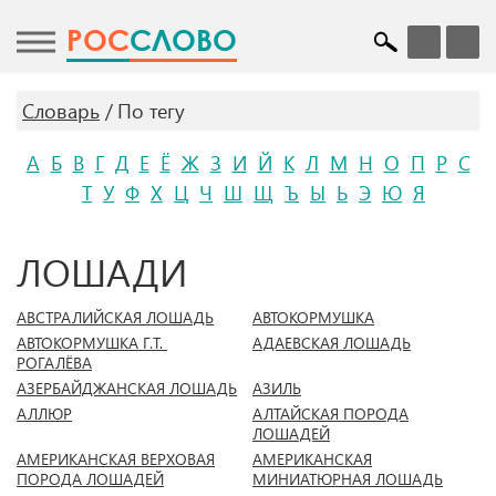
POC
СЛОВО
Словарь
По тегу
А
Б
В
Г
Д
Е
Ё
Ж
З
И
Й
К
Л
М
Н
О
П
Р
С
Т
У
Ф
Х
Ц
Ч
Ш
Щ
Ъ
Ы
Ь
Э
Ю
Я
ЛОШАДИ
АВСТРАЛИЙСКАЯ ЛОШАДЬ
АВТОКОРМУШКА
АВТОКОРМУШКА Г.Т.
АДАЕВСКАЯ ЛОШАДЬ
РОГАЛЁВА
АЗЕРБАЙДЖАНСКАЯ ЛОШАДЬ
АЗИЛЬ
АЛЛЮР
АЛТАЙСКАЯ ПОРОДА
ЛОШАДЕЙ
АМЕРИКАНСКАЯ ВЕРХОВАЯ
АМЕРИКАНСКАЯ
ПОРОДА ЛОШАДЕЙ
МИНИАТЮРНАЯ ЛОШАДЬ