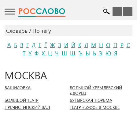
POC
СЛОВО
Словарь
По тегу
А
Б
В
Г
Д
Е
Ё
Ж
З
И
Й
К
Л
М
Н
О
П
Р
С
Т
У
Ф
Х
Ц
Ч
Ш
Щ
Ъ
Ы
Ь
Э
Ю
Я
МОСКВА
БАШИЛОВКА
БОЛЬШОЙ КРЕМЛЁВСКИЙ
ДВОРЕЦ
БОЛЬШОЙ ТЕАТР
БУТЫРСКАЯ ТЮРЬМА
ПРЕЧИСТИНСКИЙ ВАЛ
ТЕАТР «БУФФ» В МОСКВЕ