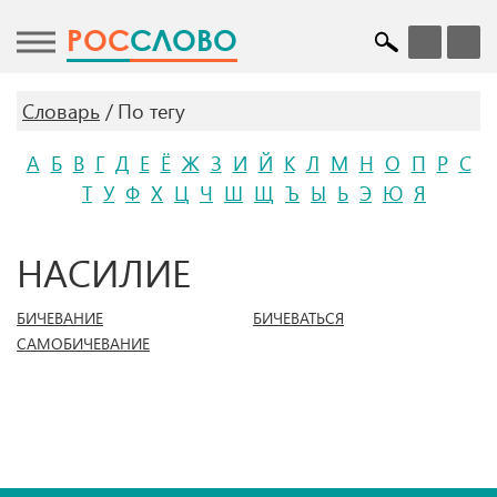
POC
СЛОВО
Словарь
По тегу
А
Б
В
Г
Д
Е
Ё
Ж
З
И
Й
К
Л
М
Н
О
П
Р
С
Т
У
Ф
Х
Ц
Ч
Ш
Щ
Ъ
Ы
Ь
Э
Ю
Я
НАСИЛИЕ
БИЧЕВАНИЕ
БИЧЕВАТЬСЯ
САМОБИЧЕВАНИЕ