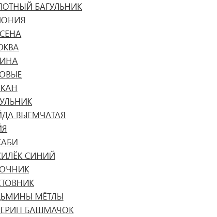
ЛОТНЫЙ БАГУЛЬНИК
ИОНИЯ
УСЕНА
ЮКВА
ЗИНА
КОВЫЕ
ЧКАН
ГУЛЬНИК
ЙДА ВЫЕМЧАТАЯ
ЙЯ
САБИ
СИЛЁК СИНИЙ
ТОЧНИК
ХТОВНИК
ДЬМИНЫ МЁТЛЫ
НЕРИН БАШМАЧОК