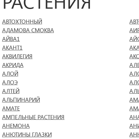
РАСТЕНИЯ
АВТОХТОННЫЙ
АВ
АДАМОВА СМОКВА
АИ
АЙВА1
АЙ
АКАНТ1
АК
АКВИЛЕГИЯ
АК
АКРИДА
АЛ
АЛОЙ
АЛ
АЛОЭ
АЛ
АЛТЕЙ
АЛ
АЛЬПИНАРИЙ
АМ
АМАТЕ
АМ
АМПЕЛЬНЫЕ РАСТЕНИЯ
АН
АНЕМОНА
АН
АНЮТИНЫ ГЛАЗКИ
АН