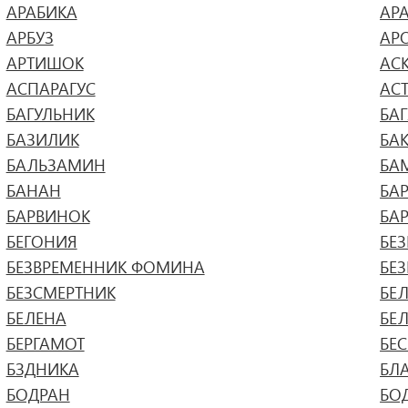
АРАБИКА
АР
АРБУЗ
АР
АРТИШОК
АС
АСПАРАГУС
АС
БАГУЛЬНИК
БА
БАЗИЛИК
БА
БАЛЬЗАМИН
БА
БАНАН
БА
БАРВИНОК
БА
БЕГОНИЯ
БЕ
БЕЗВРЕМЕННИК ФОМИНА
БЕ
БЕЗСМЕРТНИК
БЕ
БЕЛЕНА
БЕ
БЕРГАМОТ
БЕ
БЗДНИКА
БЛ
БОДРАН
БО