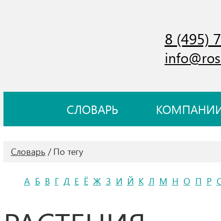
8 (495) 
info@ros
СЛОВАРЬ
КОМПАНИ
Словарь
По тегу
А
Б
В
Г
Д
Е
Ё
Ж
З
И
Й
К
Л
М
Н
О
П
Р