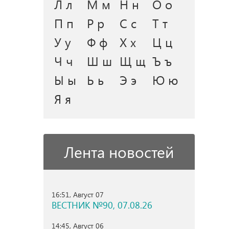
Л л
М м
Н н
О о
П п
Р р
С с
Т т
У у
Ф ф
Х х
Ц ц
Ч ч
Ш ш
Щ щ
Ъ ъ
Ы ы
Ь ь
Э э
Ю ю
Я я
Лента новостей
16:51, Август 07
ВЕСТНИК №90, 07.08.26
14:45, Август 06