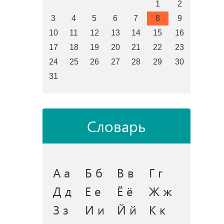
1
2
3
4
5
6
7
8
9
10
11
12
13
14
15
16
17
18
19
20
21
22
23
24
25
26
27
28
29
30
31
Словарь
А а
Б б
В в
Г г
Д д
Е е
Ё ё
Ж ж
З з
И и
Й й
К к