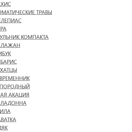
АХИС
ОМАТИЧЕСКИЕ ТРАВЫ
КЛЕПИАС
ТРА
ГУЛЬНИК КОМПАКТА
КЛАЖАН
МБУК
РБАРИС
РХАТЦЫ
ЗВРЕМЕННИК
ЗПОРОДНЫЙ
ЛАЯ АКАЦИЯ
ЛЛАДОННА
СИЛА
АВАТКА
ДЯК