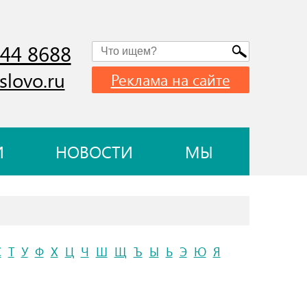
744 8688
slovo.ru
Реклама на сайте
И
НОВОСТИ
МЫ
С
Т
У
Ф
Х
Ц
Ч
Ш
Щ
Ъ
Ы
Ь
Э
Ю
Я