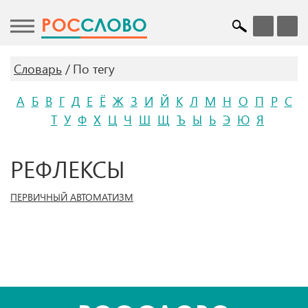
POC
СЛОВО
Словарь
По тегу
А
Б
В
Г
Д
Е
Ё
Ж
З
И
Й
К
Л
М
Н
О
П
Р
С
Т
У
Ф
Х
Ц
Ч
Ш
Щ
Ъ
Ы
Ь
Э
Ю
Я
РЕФЛЕКСЫ
ПЕРВИЧНЫЙ АВТОМАТИЗМ