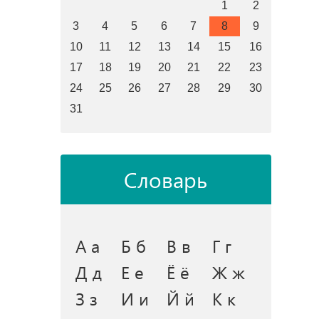
1
2
3
4
5
6
7
8
9
10
11
12
13
14
15
16
17
18
19
20
21
22
23
24
25
26
27
28
29
30
31
Словарь
А а
Б б
В в
Г г
Д д
Е е
Ё ё
Ж ж
З з
И и
Й й
К к