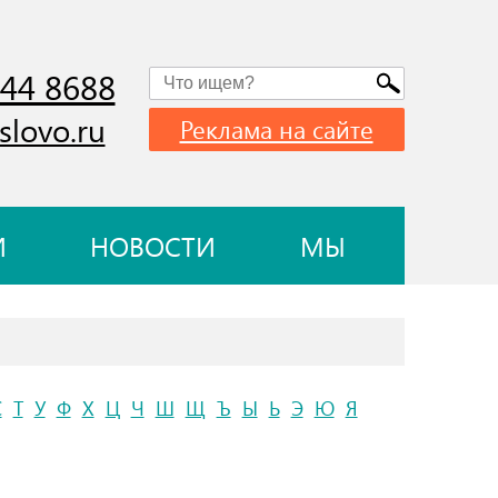
744 8688
slovo.ru
Реклама на сайте
И
НОВОСТИ
МЫ
С
Т
У
Ф
Х
Ц
Ч
Ш
Щ
Ъ
Ы
Ь
Э
Ю
Я