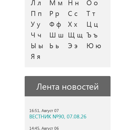
Л л
М м
Н н
О о
П п
Р р
С с
Т т
У у
Ф ф
Х х
Ц ц
Ч ч
Ш ш
Щ щ
Ъ ъ
Ы ы
Ь ь
Э э
Ю ю
Я я
Лента новостей
16:51, Август 07
ВЕСТНИК №90, 07.08.26
14:45, Август 06