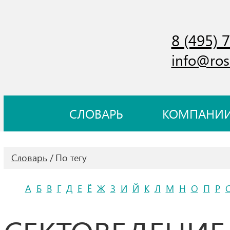
8 (495) 
info@ros
СЛОВАРЬ
КОМПАНИ
Словарь
По тегу
А
Б
В
Г
Д
Е
Ё
Ж
З
И
Й
К
Л
М
Н
О
П
Р