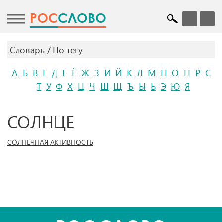
POC
СЛОВО
Словарь
По тегу
А
Б
В
Г
Д
Е
Ё
Ж
З
И
Й
К
Л
М
Н
О
П
Р
С
Т
У
Ф
Х
Ц
Ч
Ш
Щ
Ъ
Ы
Ь
Э
Ю
Я
СОЛНЦЕ
СОЛНЕЧНАЯ АКТИВНОСТЬ