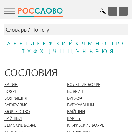
POC
СЛОВО
Словарь
По тегу
А
Б
В
Г
Д
Е
Ё
Ж
З
И
Й
К
Л
М
Н
О
П
Р
С
Т
У
Ф
Х
Ц
Ч
Ш
Щ
Ъ
Ы
Ь
Э
Ю
Я
СОСЛОВИЯ
БАРИН
БОЛЬШИЕ БОЯРЕ
БОЯРЕ
БОЯРИН
БОЯРЫШНЯ
БУРЖУА
БУРЖУАЗИЯ
БУРЖУАЗНЫЙ
БЮРГЕРСТВО
ВАЙШИИ
ВАЙШЬИ
ВАРНЫ
ЗЕМСКИЕ БОЯРЕ
КНЯЖЕСКИЕ БОЯРЕ
КШАТРИИ
ПАТРИЦИАТ