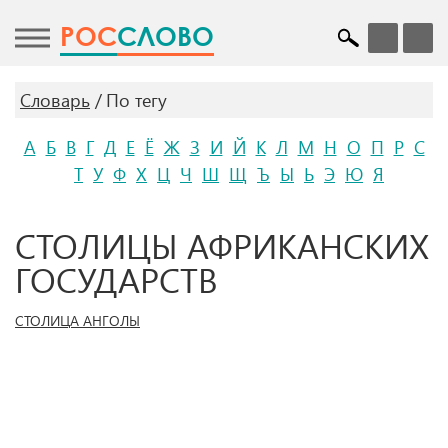
POC
СЛОВО
Словарь
По тегу
А
Б
В
Г
Д
Е
Ё
Ж
З
И
Й
К
Л
М
Н
О
П
Р
С
Т
У
Ф
Х
Ц
Ч
Ш
Щ
Ъ
Ы
Ь
Э
Ю
Я
СТОЛИЦЫ АФРИКАНСКИХ
ГОСУДАРСТВ
СТОЛИЦА АНГОЛЫ