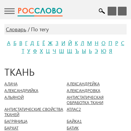
POC
СЛОВО
Словарь
По тегу
А
Б
В
Г
Д
Е
Ё
Ж
З
И
Й
К
Л
М
Н
О
П
Р
С
Т
У
Ф
Х
Ц
Ч
Ш
Щ
Ъ
Ы
Ь
Э
Ю
Я
ТКАНЬ
АЛАЧА
АЛЕКСАНДРЕЙКА
АЛЕКСАНДРИЙКА
АЛЕКСАНДРОВКА
АЛЬЯНОЙ
АНТИСТАТИЧЕСКАЯ
ОБРАБОТКА ТКАНИ
АНТИСТАТИЧЕСКИЕ СВОЙСТВА
АТЛАС2
ТКАНЕЙ
БАГРЯНИЦА
БАЙКА1
БАРХАТ
БАТИК