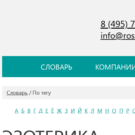
8 (495) 
info@ros
СЛОВАРЬ
КОМПАНИ
Словарь
По тегу
А
Б
В
Г
Д
Е
Ё
Ж
З
И
Й
К
Л
М
Н
О
П
Р