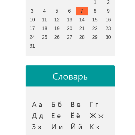
1
2
3
4
5
6
7
8
9
10
11
12
13
14
15
16
17
18
19
20
21
22
23
24
25
26
27
28
29
30
31
Словарь
А а
Б б
В в
Г г
Д д
Е е
Ё ё
Ж ж
З з
И и
Й й
К к