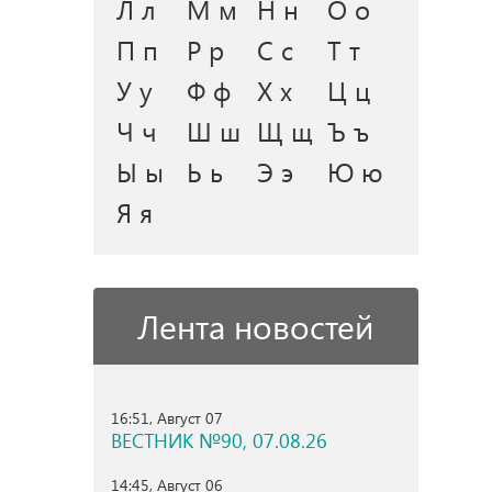
Л л
М м
Н н
О о
П п
Р р
С с
Т т
У у
Ф ф
Х х
Ц ц
Ч ч
Ш ш
Щ щ
Ъ ъ
Ы ы
Ь ь
Э э
Ю ю
Я я
Лента новостей
16:51, Август 07
ВЕСТНИК №90, 07.08.26
14:45, Август 06