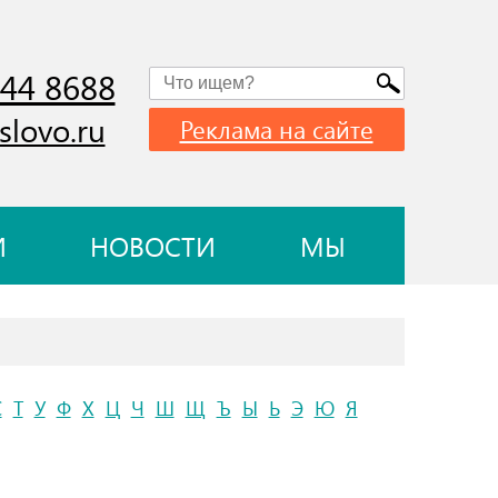
744 8688
slovo.ru
Реклама на сайте
И
НОВОСТИ
МЫ
С
Т
У
Ф
Х
Ц
Ч
Ш
Щ
Ъ
Ы
Ь
Э
Ю
Я