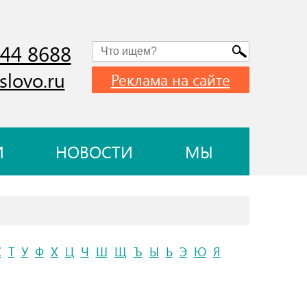
744 8688
slovo.ru
Реклама на сайте
И
НОВОСТИ
МЫ
С
Т
У
Ф
Х
Ц
Ч
Ш
Щ
Ъ
Ы
Ь
Э
Ю
Я