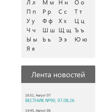
Л л
М м
Н н
О о
П п
Р р
С с
Т т
У у
Ф ф
Х х
Ц ц
Ч ч
Ш ш
Щ щ
Ъ ъ
Ы ы
Ь ь
Э э
Ю ю
Я я
Лента новостей
16:51, Август 07
ВЕСТНИК №90, 07.08.26
14:45, Август 06