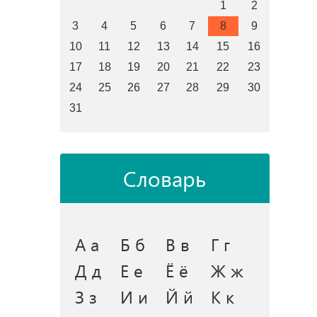
1
2
3
4
5
6
7
8
9
10
11
12
13
14
15
16
17
18
19
20
21
22
23
24
25
26
27
28
29
30
31
Словарь
А а
Б б
В в
Г г
Д д
Е е
Ё ё
Ж ж
З з
И и
Й й
К к