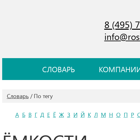
8 (495) 
info@ros
СЛОВАРЬ
КОМПАНИ
Словарь
По тегу
А
Б
В
Г
Д
Е
Ё
Ж
З
И
Й
К
Л
М
Н
О
П
Р