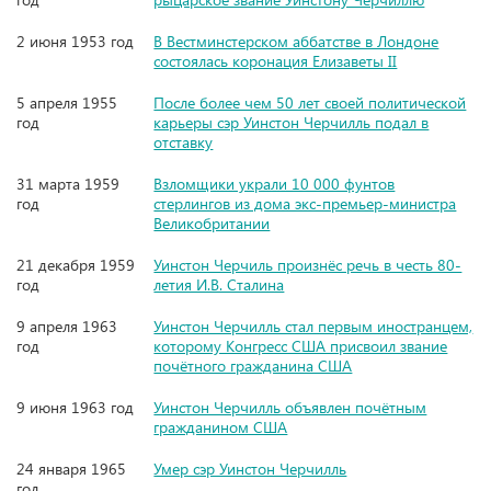
2 июня 1953 год
В Вестминстерском аббатстве в Лондоне
состоялась коронация Елизаветы II
5 апреля 1955
После более чем 50 лет своей политической
год
карьеры сэр Уинстон Черчилль подал в
отставку
31 марта 1959
Взломщики украли 10 000 фунтов
год
стерлингов из дома экс-премьер-министра
Великобритании
21 декабря 1959
Уинстон Черчиль произнёс речь в честь 80-
год
летия И.В. Сталина
9 апреля 1963
Уинстон Черчилль стал первым иностранцем,
год
которому Конгресс США присвоил звание
почётного гражданина США
9 июня 1963 год
Уинстон Черчилль объявлен почётным
гражданином США
24 января 1965
Умер сэр Уинстон Черчилль
год