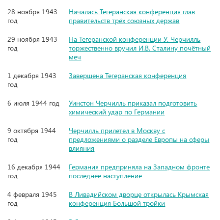
28 ноября 1943
Началась Тегеранская конференция глав
год
правительств трёх союзных держав
29 ноября 1943
На Тегеранской конференции У. Черчилль
год
торжественно вручил И.В. Сталину почётный
меч
1 декабря 1943
Завершена Тегеранская конференция
год
6 июля 1944 год
Уинстон Черчилль приказал подготовить
химический удар по Германии
9 октября 1944
Черчилль прилетел в Москву с
год
предложениями о разделе Европы на сферы
влияния
16 декабря 1944
Германия предприняла на Западном фронте
год
последнее наступление
4 февраля 1945
В Ливадийском дворце открылась Крымская
год
конференция Большой тройки