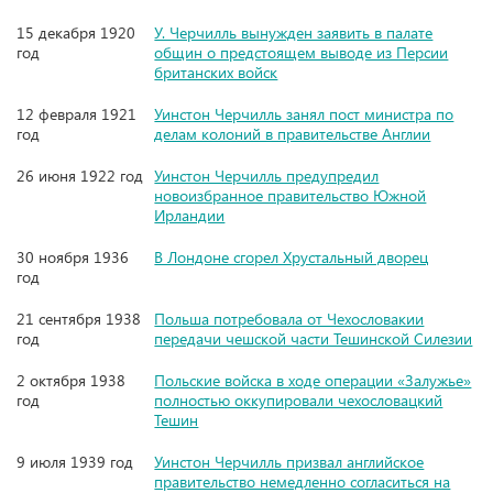
15 декабря 1920
У. Черчилль вынужден заявить в палате
год
общин о предстоящем выводе из Персии
британских войск
12 февраля 1921
Уинстон Черчилль занял пост министра по
год
делам колоний в правительстве Англии
26 июня 1922 год
Уинстон Черчилль предупредил
новоизбранное правительство Южной
Ирландии
30 ноября 1936
В Лондоне сгорел Хрустальный дворец
год
21 сентября 1938
Польша потребовала от Чехословакии
год
передачи чешской части Тешинской Силезии
2 октября 1938
Польские войска в ходе операции «Залужье»
год
полностью оккупировали чехословацкий
Тешин
9 июля 1939 год
Уинстон Черчилль призвал английское
правительство немедленно согласиться на