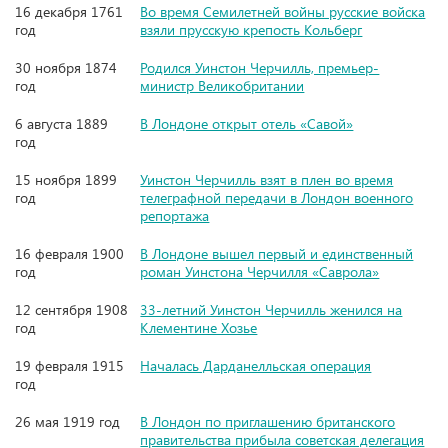
16 декабря 1761
Во время Семилетней войны русские войска
год
взяли прусскую крепость Кольберг
30 ноября 1874
Родился Уинстон Черчилль, премьер-
год
министр Великобритании
6 августа 1889
В Лондоне открыт отель «Савой»
год
15 ноября 1899
Уинстон Черчилль взят в плен во время
год
телеграфной передачи в Лондон военного
репортажа
16 февраля 1900
В Лондоне вышел первый и единственный
год
роман Уинстона Черчилля «Саврола»
12 сентября 1908
33-летний Уинстон Черчилль женился на
год
Клементине Хозье
19 февраля 1915
Началась Дарданелльская операция
год
26 мая 1919 год
В Лондон по приглашению британского
правительства прибыла советская делегация