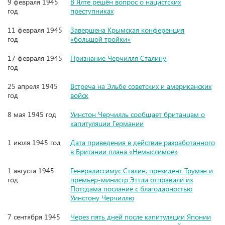
9 февраля 1945
В Ялте решён вопрос о нацистских
год
преступниках
11 февраля 1945
Завершена Крымская конференция
год
«большой тройки»
17 февраля 1945
Признание Черчилля Сталину
год
25 апреля 1945
Встреча на Эльбе советских и американских
год
войск
8 мая 1945 год
Уинстон Черчилль сообщает британцам о
капитуляции Германии
1 июля 1945 год
Дата приведения в действие разработанного
в Британии плана «Немыслимое»
1 августа 1945
Генералиссимус Сталин, президент Трумэн и
год
премьер-министр Эттли отправили из
Потсдама послание с благодарностью
Уинстону Черчиллю
7 сентября 1945
Через пять дней после капитуляции Японии