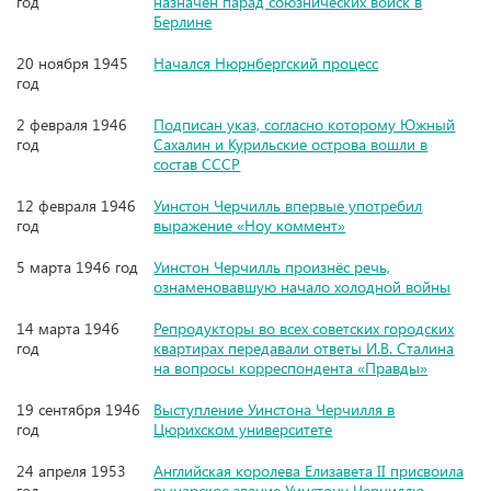
год
назначен парад союзнических войск в
Берлине
20 ноября 1945
Начался Нюрнбергский процесс
год
2 февраля 1946
Подписан указ, согласно которому Южный
год
Сахалин и Курильские острова вошли в
состав СССР
12 февраля 1946
Уинстон Черчилль впервые употребил
год
выражение «Ноу коммент»
5 марта 1946 год
Уинстон Черчилль произнёс речь,
ознаменовавшую начало холодной войны
14 марта 1946
Репродукторы во всех советских городских
год
квартирах передавали ответы И.В. Сталина
на вопросы корреспондента «Правды»
19 сентября 1946
Выступление Уинстона Черчилля в
год
Цюрихском университете
24 апреля 1953
Английская королева Елизавета II присвоила
год
рыцарское звание Уинстону Черчиллю