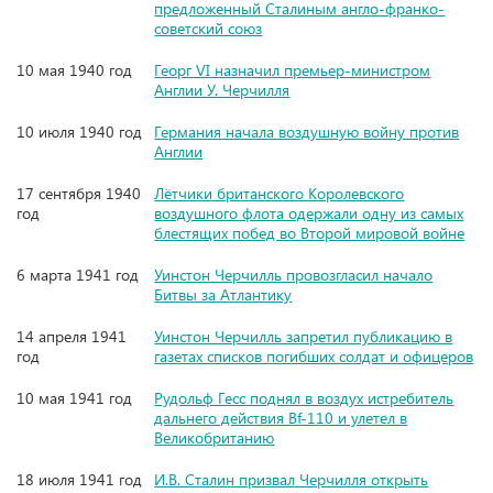
предложенный Сталиным англо-франко-
советский союз
10 мая 1940 год
Георг VI назначил премьер-министром
Англии У. Черчилля
10 июля 1940 год
Германия начала воздушную войну против
Англии
17 сентября 1940
Лётчики британского Королевского
год
воздушного флота одержали одну из самых
блестящих побед во Второй мировой войне
6 марта 1941 год
Уинстон Черчилль провозгласил начало
Битвы за Атлантику
14 апреля 1941
Уинстон Черчилль запретил публикацию в
год
газетах списков погибших солдат и офицеров
10 мая 1941 год
Рудольф Гесс поднял в воздух истребитель
дальнего действия Bf-110 и улетел в
Великобританию
18 июля 1941 год
И.В. Сталин призвал Черчилля открыть