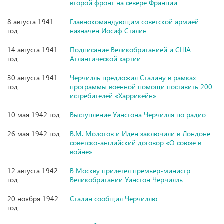
второй фронт на севере Франции
8 августа 1941
Главнокомандующим советской армией
год
назначен Иосиф Сталин
14 августа 1941
Подписание Великобританией и США
год
Атлантической хартии
30 августа 1941
Черчилль предложил Сталину в рамках
год
программы военной помощи поставить 200
истребителей «Харрикейн»
10 мая 1942 год
Выступление Уинстона Черчилля по радио
26 мая 1942 год
В.М. Молотов и Иден заключили в Лондоне
советско-английский договор «О союзе в
войне»
12 августа 1942
В Москву прилетел премьер-министр
год
Великобритании Уинстон Черчилль
20 ноября 1942
Сталин сообщил Черчиллю
год