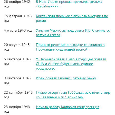
26 ноября 1942
В Нью-Йорке прошла премьера фильма
год
«Касабланка»
15 февраля 1943
Британский премьер Черчилль выступил по
год
радио
4 марта 1943 год
Уинстон Черчилль поздравил И.В. Сталина со
взятием Ржева
20 августа 1943
Принято решение о высадке союзников в
год
Нормандии следующей весной
6 сентября 1943
У. Черчилль заявил, что в будущем жители
год
США и Англии будут иметь единое
государство
9 сентября 1943
Иран объявил войну Третьему рейху
год
22 сентября 1943
Гитлер отверг план Геббельса заключить мир
год
со Сталиным или Черчиллем
23 ноября 1943
Начала работу Каирская конференция
год