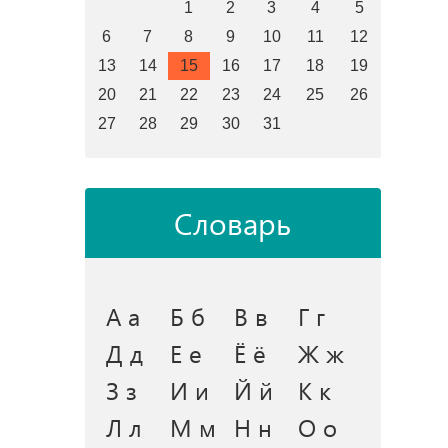
1
2
3
4
5
6
7
8
9
10
11
12
13
14
15
16
17
18
19
20
21
22
23
24
25
26
27
28
29
30
31
Словарь
А а
Б б
В в
Г г
Д д
Е е
Ё ё
Ж ж
З з
И и
Й й
К к
Л л
М м
Н н
О о