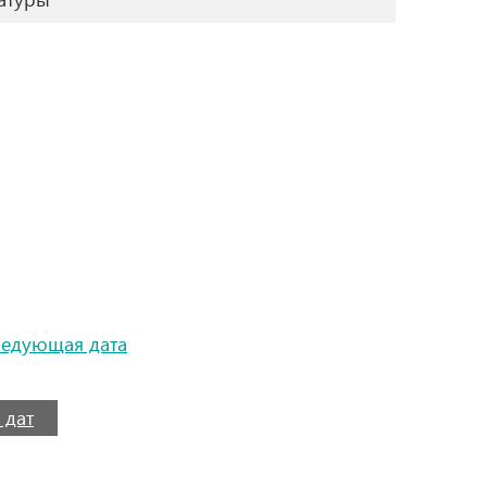
ледующая дата
 дат