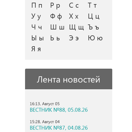
П п
Р р
С с
Т т
У у
Ф ф
Х х
Ц ц
Ч ч
Ш ш
Щ щ
Ъ ъ
Ы ы
Ь ь
Э э
Ю ю
Я я
Лента новостей
16:13, Август 05
ВЕСТНИК №88, 05.08.26
15:28, Август 04
ВЕСТНИК №87, 04.08.26