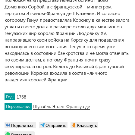
Доменико Сорбой, а с французской – министром,
герцогом Этьеном-Франсуа де Шуазёлем. И согласно
которому Генуя предоставляла Корсику в качестве залога
уплаты своего долга в размере около двух миллионов
генуэзских лир королю Франции Людовику XV,
направившего свои войска на Корсику для подавления
вспыхнувшего там восстания. Генуя в то время уже
находилась в состоянии банкротства и не могла отвечать
по своим долгам, а потому Франция почти сразу
оккупировала остров. Вплоть до Великой французской
революции Корсика входила в состав «личного
владения» королей Франции.
Год:
1768
Персоналии:
Шуазёль Этьен-Франсуа де
Поделиться
Отправить
Класснуть
Вотсапнуть