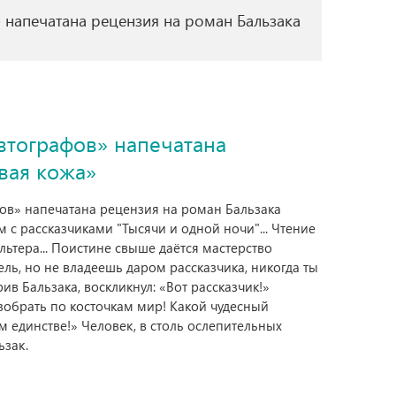
напечатана рецензия на роман Бальзака
втографов» напечатана
вая кожа»
фов» напечатана рецензия на роман Бальзака
 с рассказчиками "Тысячи и одной ночи"... Чтение
тера... Поистине свыше даётся мастерство
ль, но не владеешь даром рассказчика, никогда ты
рив Бальзака, воскликнул: «Вот рассказчик!»
азобрать по косточкам мир! Какой чудесный
м единстве!» Человек, в столь ослепительных
ьзак.