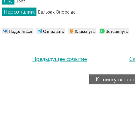
Год:
1865
Персоналии:
Бальзак Оноре де
Поделиться
Отправить
Класснуть
Вотсапнуть
Предыдущее событие
С
К списку всех 