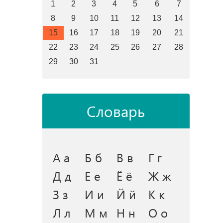
1
2
3
4
5
6
7
8
9
10
11
12
13
14
15
16
17
18
19
20
21
22
23
24
25
26
27
28
29
30
31
Словарь
А а
Б б
В в
Г г
Д д
Е е
Ё ё
Ж ж
З з
И и
Й й
К к
Л л
М м
Н н
О о