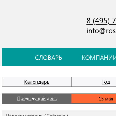
8 (495) 
info@ros
СЛОВАРЬ
КОМПАНИ
Календарь
Год
Предыдущий день
Новости истории
События