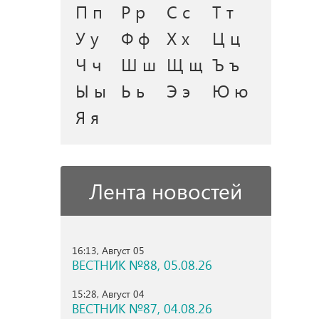
П п
Р р
С с
Т т
У у
Ф ф
Х х
Ц ц
Ч ч
Ш ш
Щ щ
Ъ ъ
Ы ы
Ь ь
Э э
Ю ю
Я я
Лента новостей
16:13, Август 05
ВЕСТНИК №88, 05.08.26
15:28, Август 04
ВЕСТНИК №87, 04.08.26