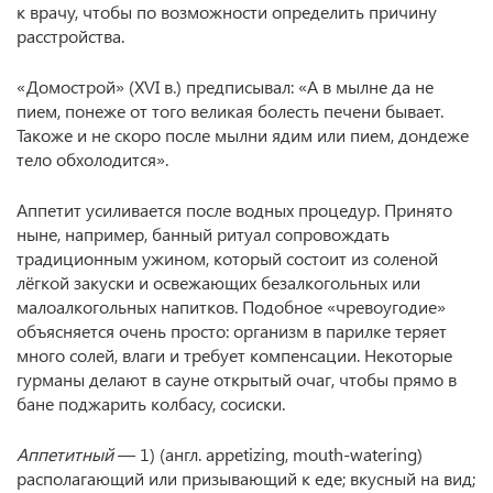
к врачу, чтобы по возможности определить причину
расстройства.
«Домострой» (XVI в.) предписывал: «А в мылне да не
пием, понеже от того великая болесть печени бывает.
Такоже и не скоро после мылни ядим или пием, дондеже
тело обхолодится».
Аппетит усиливается после водных процедур. Принято
ныне, например, банный ритуал сопровождать
традиционным ужином, который состоит из соленой
лёгкой закуски и освежающих безалкогольных или
малоалкогольных напитков. Подобное «чревоугодие»
объясняется очень просто: организм в парилке теряет
много солей, влаги и требует компенсации. Некоторые
гурманы делают в сауне открытый очаг, чтобы прямо в
бане поджарить колбасу, сосиски.
Аппетитный
— 1) (англ. appetizing, mouth-watering)
располагающий или призывающий к еде; вкусный на вид;