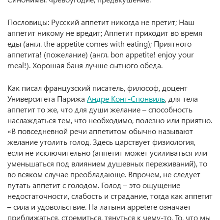
Пословицы: Русский аппетит никогда не претит; Наш
аппетит никому не вредит; Аппетит приходит во время
еды (англ. the appetite comes with eating); Приятного
аппетита! (пожелание) (англ. bon appetite! enjoy your
meal!). Хорошая баня лучше сытного обеда.
Как писал французский писатель, философ, доцент
Университета Парижа
Андре Конт-Спонвиль
, для тела
аппетит то же, что для души желание – способность
наслаждаться тем, что необходимо, полезно или приятно.
«В повседневной речи аппетитом обычно называют
желание утолить голод. Здесь царствует физиология,
если не исключительно (аппетит может усиливаться или
уменьшаться под влиянием душевных переживаний), то
во всяком случае преобладающе. Впрочем, не следует
путать аппетит с голодом. Голод – это ощущение
недостаточности, слабость и страдание, тогда как аппетит
– сила и удовольствие. На латыни appetere означает
приближаться, стремиться, тянуться к чему-то. То, что мы