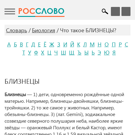
POC
СЛОВО
Словарь
Биология
Что такое БЛИЗНЕЦЫ?
А
Б
В
Г
Д
Е
Ё
Ж
З
И
Й
К
Л
М
Н
О
П
Р
С
Т
У
Ф
Х
Ц
Ч
Ш
Щ
Ъ
Ы
Ь
Э
Ю
Я
БЛИЗНЕЦЫ
Близнецы
— 1) дети, одновременно рождённые одной
матерью. Например, близнецы-двойняшки, близнецы-
тройняшки. 2) то же самое у животных. Например,
обезьяны-близнецы. 3) (лат. Gemini), зодиакальное
созвездие северного полушария неба, наиболее яркие
звёзды — оранжевый Поллукс и белый Кастор, имеют
блеск соответственно 1,16 и 1,59 визуальной звёздной