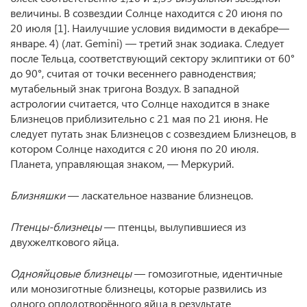
величины. В созвездии Солнце находится с 20 июня по
20 июля [1]. Наилучшие условия видимости в декабре—
январе. 4) (лат. Gemini) — третий знак зодиака. Следует
после Тельца, соответствующий сектору эклиптики от 60°
до 90°, считая от точки весеннего равноденствия;
мутабельный знак тригона Воздух. В западной
астрологии считается, что Солнце находится в знаке
Близнецов приблизительно с 21 мая по 21 июня. Не
следует путать знак Близнецов с созвездием Близнецов, в
котором Солнце находится с 20 июня по 20 июля.
Планета, управляющая знаком, — Меркурий.
Близняшки
— ласкательное название близнецов.
Птенцы-близнецы
— птенцы, вылупившиеся из
двухжелткового яйца.
Однояйцовые близнецы
— гомозиготные, идентичные
или монозиготные близнецы, которые развились из
одного оплодотворённого яйца в результате