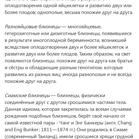
оплодотворения одной яйцеклетки и развитию двух или
более плодов; однополые, весьма похожие друг на друга.
Разнояйцовые близнецы
— многояйцевые,
гетерозиготные или дизиготные близнецы, появившиеся
в результате многоплодной беременности, возникшей
вследствие оплодотворения двух и более яйцеклеток и
развития двух или более плодов. Таким образом, на свет
появляются близнецы, похожие друг на друга как братья
и сёстры и обладающие разным генотипом. которые
развились из разных яиц; иногда разнополые и не всегда
похожие друг на друга.
Сиамские близнецы
— близнецы, физически
соединённые друг с другом сросшимися частями тела.
Данная идиома, которая закрепилась за всеми случаями
рождения подобных близнецов, берёт своё начало от
самой известной пары - Чанг и Энг Банкеры (англ. Chang
and Eng Bunker; 1811—1874 гг.) Они родились в Сиаме
(современный Таиланд), имели сросшиеся хрящи грудной