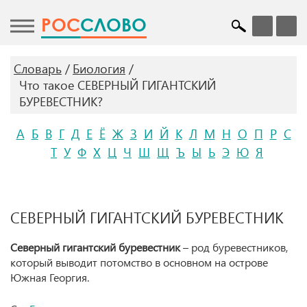
POC
СЛОВО
Словарь
Биология
Что такое СЕВЕРНЫЙ ГИГАНТСКИЙ
БУРЕВЕСТНИК?
А
Б
В
Г
Д
Е
Ё
Ж
З
И
Й
К
Л
М
Н
О
П
Р
С
Т
У
Ф
Х
Ц
Ч
Ш
Щ
Ъ
Ы
Ь
Э
Ю
Я
СЕВЕРНЫЙ ГИГАНТСКИЙ БУРЕВЕСТНИК
Северный гигантский буревестник
– род буревестников,
который выводит потомство в основном на острове
Южная Георгия.