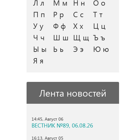
Л л
М м
Н н
О о
П п
Р р
С с
Т т
У у
Ф ф
Х х
Ц ц
Ч ч
Ш ш
Щ щ
Ъ ъ
Ы ы
Ь ь
Э э
Ю ю
Я я
Лента новостей
14:45, Август 06
ВЕСТНИК №89, 06.08.26
16:13, Август 05