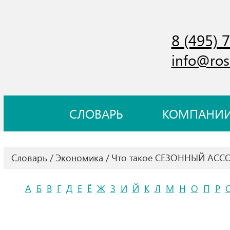
8 (495) 
info@ros
СЛОВАРЬ
КОМПАНИ
Словарь
Экономика
Что такое СЕЗОННЫЙ АСС
А
Б
В
Г
Д
Е
Ё
Ж
З
И
Й
К
Л
М
Н
О
П
Р