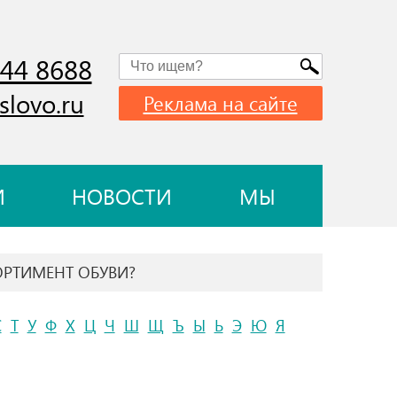
744 8688
slovo.ru
Реклама на сайте
И
НОВОСТИ
МЫ
ОРТИМЕНТ ОБУВИ?
С
Т
У
Ф
Х
Ц
Ч
Ш
Щ
Ъ
Ы
Ь
Э
Ю
Я