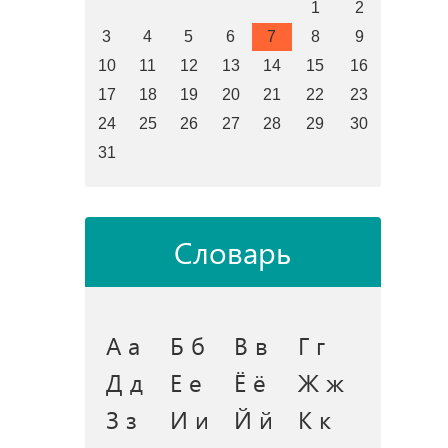
1
2
3
4
5
6
7
8
9
10
11
12
13
14
15
16
17
18
19
20
21
22
23
24
25
26
27
28
29
30
31
Словарь
А а
Б б
В в
Г г
Д д
Е е
Ё ё
Ж ж
З з
И и
Й й
К к