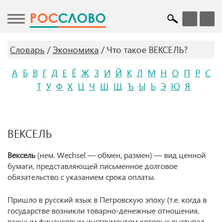
POC
СЛОВО
Словарь
Экономика
Что такое ВЕКСЕЛЬ?
А
Б
В
Г
Д
Е
Ё
Ж
З
И
Й
К
Л
М
Н
О
П
Р
С
Т
У
Ф
Х
Ц
Ч
Ш
Щ
Ъ
Ы
Ь
Э
Ю
Я
ВЕКСЕЛЬ
Вексель
(нем
.
Wechsel — обмен, размен) — вид ценной
бумаги, представляющей письменное долговое
обязательство с указанием срока оплаты.
Пришло в русский язык в Петровскую эпоху (т.е. когда в
государстве возникли товарно-денежные отношения,
важным финансовым инструментом которых выступал