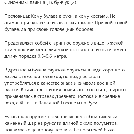
Синонимы: палица (1), бунчук (2).
Пословицы: Кому булава в руки, а кому костыль. Не
атаман при булаве, а булава при атамане. При войсковой
булаве, да при своей голове (или бороде).
Представляет собой старинное оружие в виде тяжелой
каменной или металлической головки на рукояти, имеет
длину порядка 0,5-0,6 метра.
В древности булава служила оружием в виде короткого
жезла с тяжёлой головкой, но позднее стала
употребляться в качестве знака и символа военной
власти. В качестве оружия появилась в неолите, широко
применялась в странах Древнего Востока и в средние
века, с XIII в. – в Западной Европе и на Руси.
Булава, как оружие, представлявшее собой тяжёлый
каменный шар на рукояти длиной около полуметра,
появилась ещё в эпоху неолита. Её предтечей была