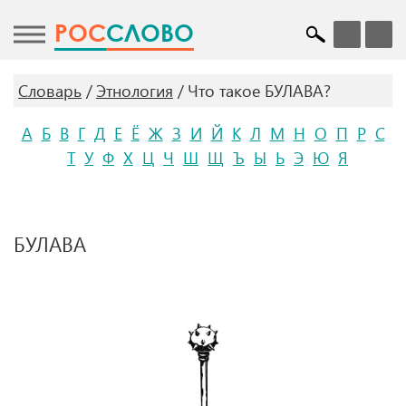
POC
СЛОВО
Словарь
Этнология
Что такое БУЛАВА?
А
Б
В
Г
Д
Е
Ё
Ж
З
И
Й
К
Л
М
Н
О
П
Р
С
Т
У
Ф
Х
Ц
Ч
Ш
Щ
Ъ
Ы
Ь
Э
Ю
Я
БУЛАВА