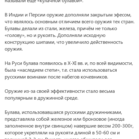
называли ещё «кулачной булавой».
В Индии и Персии оружие дополняли закрытым эфесом,
что являлось основным отличием всего оружия тех стран.
Булавы делали из стали, железа, причём не только
«голову», но и рукоять. Дополняли исходную
конструкцию шипами, что увеличило действенность
оружия.
На Руси булава появилось в X-XI вв. и, по всей видимости,
была «наследием степи», т.е. стала использоваться
русскими воинами после набегов кочевников.
Оружие из-за своей эффективности стало весьма
популярным в дружинной среде.
Булава, использовавшаяся русскими дружинниками,
представляла собой железное или бронзовое (иногда
заполненное внутри свинцом) навершие весом 200-300г,
которое укрепляли на рукояти длиной в 50-60 см и