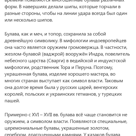
форм. В навершиях делали шипы, которые торчали в
разные стороны, чтобы на линии удара всегда был один
или несколько шипов.
Булава, как и меч, и топор, сохранила за собой
древнейшую символику. В мифологии индоевропейцев
она часто является оружием громовержца. В частности,
жезлом-булавой (ваджрой) вооружён Индра, повелитель
небесного царства (Сварги) в ведийской и индуистской
мифологии, родственник Тора и Перуна. Поэтому,
украшенная булава, изделие хорошего мастера, во
многих странах выступает как символ власти. Таковым
она долгое время была у русских царей, венгерских
королей, польских и украинских гетманов, у турецких
пашей.
Примерно с XVI – XVII вв. булава всё чаще становится не
оружием, а символом власти. Появляются специальные,
церемониальные булавы, украшенные золотом,
серебром, драгоценными камнями. У казаков булава