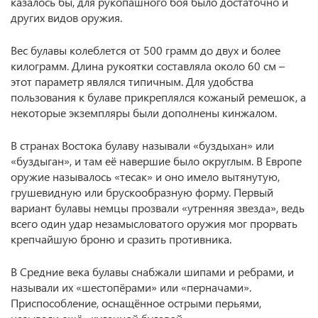
казалось бы, для рукопашного боя было достаточно и
других видов оружия.
Вес булавы колеблется от 500 грамм до двух и более
килограмм. Длина рукоятки составляла около 60 см –
этот параметр являлся типичным. Для удобства
пользования к булаве прикреплялся кожаный ремешок, а
некоторые экземпляры были дополнены кинжалом.
В странах Востока булаву называли «буздыхан» или
«буздыган», и там её навершие было округлым. В Европе
оружие называлось «тесак» и оно имело вытянутую,
грушевидную или брускообразную форму. Первый
вариант булавы немцы прозвали «утренняя звезда», ведь
всего один удар незамысловатого оружия мог прорвать
крепчайшую броню и сразить противника.
В Средние века булавы снабжали шипами и ребрами, и
называли их «шестопёрами» или «перначами».
Приспособление, оснащённое острыми перьями,