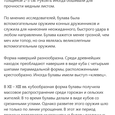
толщиной 2-3 см. Рукоять иногда обшивали для
прочности медным листом.
По мнению исследователей, булава была
вспомогательным оружием конных дружинников и
служила для нанесения неожиданного, быстрого удара в
любом направлении. Булава кажется менее грозной, чем
меч или топор, но она являлась великолепным
вспомогательным оружием.
Форма наверший разнообразна. Среди древнейших
находок преобладают навершия в виде куба с четырьмя
шипами пирамидальной формы, расположенными
крестообразно. Иногда булавы имели выступ-«клевец».
В XII – XIII вв. кубообразная форма булавы получила
массовое распространение среди горожан и сельских
жителей. В то время булавы делали в виде кубов со
срезанными углами. Однако развитее этого оружия шло
не только по линии упрощения. В этот же период
времени появляются многошипные булавы различных