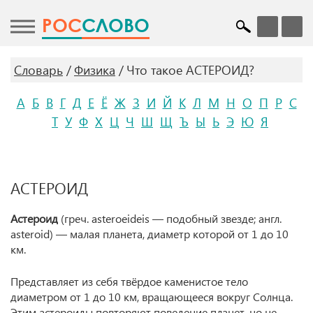
POC
СЛОВО
Словарь
Физика
Что такое АСТЕРОИД?
А
Б
В
Г
Д
Е
Ё
Ж
З
И
Й
К
Л
М
Н
О
П
Р
С
Т
У
Ф
Х
Ц
Ч
Ш
Щ
Ъ
Ы
Ь
Э
Ю
Я
АСТЕРОИД
Астероид
(греч. asteroeideis — подобный звезде; англ.
asteroid) — малая планета, диаметр которой от 1 до 10
км.
Представляет из себя твёрдое каменистое тело
диаметром от 1 до 10 км, вращающееся вокруг Солнца.
Этим астероиды повторяют поведение планет, но не