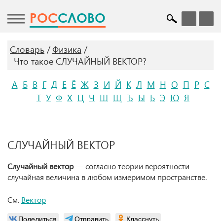
POC
СЛОВО
Словарь
Физика
Что такое СЛУЧАЙНЫЙ ВЕКТОР?
А
Б
В
Г
Д
Е
Ё
Ж
З
И
Й
К
Л
М
Н
О
П
Р
С
Т
У
Ф
Х
Ц
Ч
Ш
Щ
Ъ
Ы
Ь
Э
Ю
Я
СЛУЧАЙНЫЙ ВЕКТОР
Случайный вектор
— согласно теории вероятности
случайная величина в любом измеримом пространстве.
См.
Вектор
Поделиться
Отправить
Класснуть