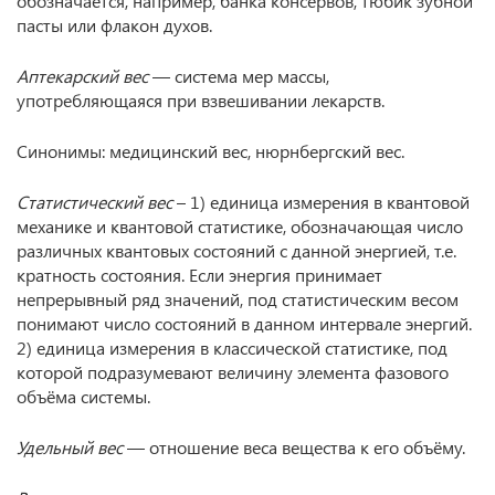
обозначается, например, банка консервов, тюбик зубной
пасты или флакон духов.
Аптекарский вес
— система мер массы,
употребляющаяся при взвешивании лекарств.
Синонимы: медицинский вес, нюрнбергский вес.
Статистический вес
– 1) единица измерения в квантовой
механике и квантовой статистике, обозначающая число
различных квантовых состояний с данной энергией, т.е.
кратность состояния. Если энергия принимает
непрерывный ряд значений, под статистическим весом
понимают число состояний в данном интервале энергий.
2) единица измерения в классической статистике, под
которой подразумевают величину элемента фазового
объёма системы.
Удельный вес
— отношение веса вещества к его объёму.