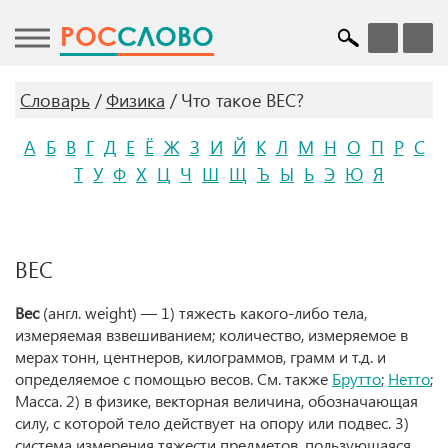
POC
СЛОВО
Словарь
Физика
Что такое ВЕС?
А
Б
В
Г
Д
Е
Ё
Ж
З
И
Й
К
Л
М
Н
О
П
Р
С
Т
У
Ф
Х
Ц
Ч
Ш
Щ
Ъ
Ы
Ь
Э
Ю
Я
ВЕС
Вес
(англ. weight) — 1) тяжесть какого-либо тела,
измеряемая взвешиванием; количество, измеряемое в
мерах тонн, центнеров, килограммов, грамм и т.д. и
определяемое с помощью весов. См. также
Брутто
;
Нетто
;
Масса. 2) в физике, векторная величина, обозначающая
силу, с которой тело действует на опору или подвес. 3)
система измерения тяжести предметов, пользующаяся