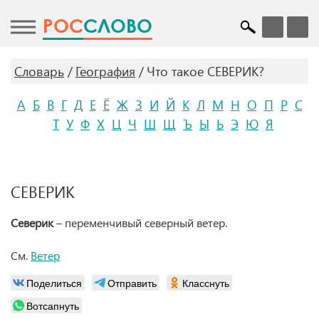
POC
СЛОВО
Словарь
География
Что такое СЕВЕРИК?
А
Б
В
Г
Д
Е
Ё
Ж
З
И
Й
К
Л
М
Н
О
П
Р
С
Т
У
Ф
Х
Ц
Ч
Ш
Щ
Ъ
Ы
Ь
Э
Ю
Я
СЕВЕРИК
Северик
– переменчивый северный ветер.
См.
Ветер
Поделиться
Отправить
Класснуть
Вотсапнуть