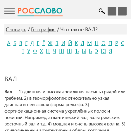
POC
СЛОВО
Словарь
География
Что такое ВАЛ?
А
Б
В
Г
Д
Е
Ё
Ж
З
И
Й
К
Л
М
Н
О
П
Р
С
Т
У
Ф
Х
Ц
Ч
Ш
Щ
Ъ
Ы
Ь
Э
Ю
Я
ВАЛ
Вал
— 1) длинная и высокая земляная насыпь грядой или
гребнем. 2) в геоморфологии: относительно узкая
длинная и невысокая форма рельефа. 3)
фортификационная система укреплённых полос и
позиций. Например, атлантический вал, валы римские,
восточный вал и т.д. 4) мощная и очень высокая волна. 5)
криволинейный архитектурный облом, который в