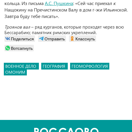
кольца. Из письма
А.С. Пушкина
: «Сей час приехал
к
Нащокину
на Пречистинском Валу в дом г-жи Ильинской.
Завтра буду тебе писать».
Троянов вал
– ряд курганов, которые проходят через всю
Бессарабию; памятник римских укреплений.
Поделиться
Отправить
Класснуть
Вотсапнуть
ВОЕННОЕ ДЕЛО
ГЕОГРАФИЯ
ГЕОМОРФОЛОГИЯ
ОМОНИМ
POC
СЛОВО