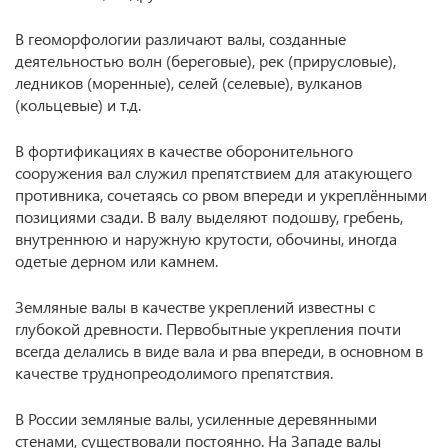
В геоморфологии различают валы, созданные
деятельностью волн (береговые), рек (прирусловые),
ледников (моренные), селей (селевые), вулканов
(кольцевые) и т.д.
В фортификациях в качестве оборонительного
сооружения вал служил препятствием для атакующего
противника, сочетаясь со рвом впереди и укреплёнными
позициями сзади. В валу выделяют подошву, гребень,
внутреннюю и наружную крутости, обочины, иногда
одетые дерном или камнем.
Земляные валы в качестве укреплений известны с
глубокой древности. Первобытные укрепления почти
всегда делались в виде вала и рва впереди, в основном в
качестве труднопреодолимого препятствия.
В России земляные валы, усиленные деревянными
стенами, существовали постоянно. На Западе валы