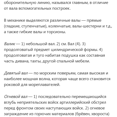
оборонительную линию, назывался главным, в отличие
от вала вспомогательных построек.
В механике выделяются различные валы — прямые
(гладкие, ступенчатые), коленчатые, валы-шестерни и т.д.,
а также гибкие валы и торсионы.
Валик
— 1) небольшой вал. 2) см. Вал (4). 3)
продолговатый предмет цилиндрической формы. 4)
продолговатая и туго набитая подушка как составная
часть дивана, тахты, другой спальной мебели.
Девятый вал
— по морским поверьям, самая высокая и
наиболее мощная волна, которая чаще всего становится
роковой для мореплавателей.
Огневой вал
— 1) последовательно перемещающийся
вглубь неприятельских войск артиллерийский обстрел
перед фронтом своих наступающих войск. 2) огневое
заграждение из горючих материалов (брёвен, хвороста)