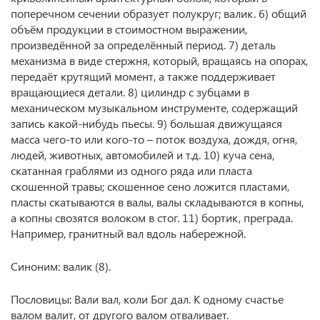
поперечном сечении образует полукруг; валик. 6) общий
объём продукции в стоимостном выражении,
произведённой за определённый период. 7) деталь
механизма в виде стержня, который, вращаясь на опорах,
передаёт крутящий момент, а также поддерживает
вращающиеся детали. 8) цилиндр с зубцами в
механическом музыкальном инструменте, содержащий
запись какой-нибудь пьесы. 9) большая движущаяся
масса чего-то или кого-то – поток воздуха, дождя, огня,
людей, животных, автомобилей и т.д. 10) куча сена,
скатанная граблями из одного ряда или пласта
скошенной травы; скошенное сено ложится пластами,
пласты скатываются в валы, валы складываются в копны,
а копны свозятся волоком в стог. 11) бортик, преграда.
Например, гранитный вал вдоль набережной.
Синоним: валик (8).
Пословицы: Вали вал, коли Бог дал. К одному счастье
валом валит, от другого валом отваливает.