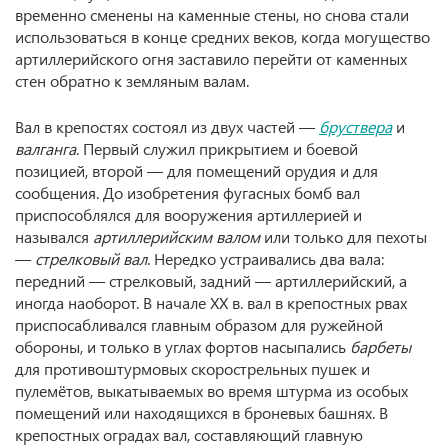
временно сменены на каменные стены, но снова стали
использоваться в конце средних веков, когда могущество
артиллерийского огня заставило перейти от каменных
стен обратно к земляным валам.
Вал в крепостях состоял из двух частей —
бруствера
и
валганга
. Первый служил прикрытием и боевой
позицией, второй — для помещений орудия и для
сообщения. До изобретения фугасных бомб вал
приспособлялся для вооружения артиллерией и
назывался
артиллерийским валом
или только для пехоты
—
стрелковый вал
. Нередко устраивались два вала:
передний — стрелковый, задний — артиллерийский, а
иногда наоборот. В начале XX в. вал в крепостных рвах
приспосабливался главным образом для ружейной
обороны, и только в углах фортов насыпались
барбеты
для противоштурмовых скорострельных пушек и
пулемётов, выкатываемых во время штурма из особых
помещений или находящихся в броневых башнях. В
крепостных оградах вал, составляющий главную