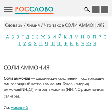
POC
СЛОВО
Словарь
Химия
Что такое СОЛИ АММОНИЯ?
А
Б
В
Г
Д
Е
Ё
Ж
З
И
Й
К
Л
М
Н
О
П
Р
С
Т
У
Ф
Х
Ц
Ч
Ш
Щ
Ъ
Ы
Ь
Э
Ю
Я
СОЛИ АММОНИЯ
Соли аммония
— химические соединения, содержащие
однозарядный катион аммония. Таковы хлорид
аммония(NH
Cl), нитрат аммония (NH
NO
, аммиачная
4
4
3
селитра).
См.
Аммоний