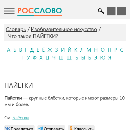
POC
СЛОВО
Словарь
Изобразительное искусство
Что такое ПАЙЕТКИ?
А
Б
В
Г
Д
Е
Ё
Ж
З
И
Й
К
Л
М
Н
О
П
Р
С
Т
У
Ф
Х
Ц
Ч
Ш
Щ
Ъ
Ы
Ь
Э
Ю
Я
ПАЙЕТКИ
Пайетки
— крупные блёстки, которые имеют размеры 10
мм и более.
См.
Блёстки
Поделиться
Отправить
Класснуть