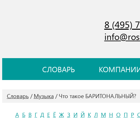
8 (495) 
info@ros
СЛОВАРЬ
КОМПАНИ
Словарь
Музыка
Что такое БАРИТОНАЛЬНЫЙ?
А
Б
В
Г
Д
Е
Ё
Ж
З
И
Й
К
Л
М
Н
О
П
Р