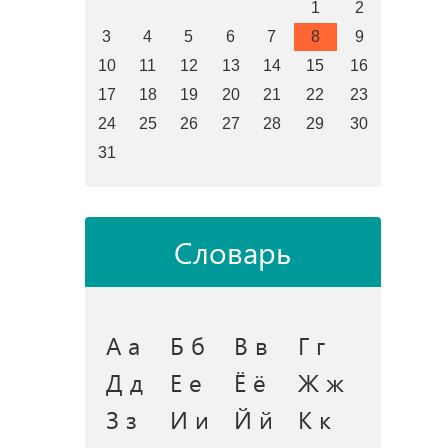
1
2
3
4
5
6
7
8
9
10
11
12
13
14
15
16
17
18
19
20
21
22
23
24
25
26
27
28
29
30
31
Словарь
А а
Б б
В в
Г г
Д д
Е е
Ё ё
Ж ж
З з
И и
Й й
К к