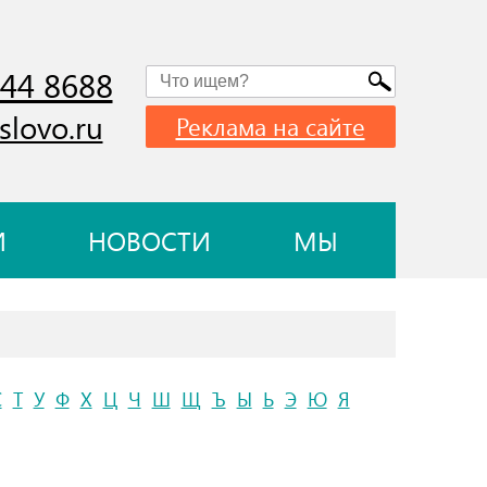
744 8688
slovo.ru
Реклама на сайте
И
НОВОСТИ
МЫ
С
Т
У
Ф
Х
Ц
Ч
Ш
Щ
Ъ
Ы
Ь
Э
Ю
Я