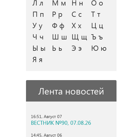
Л л
М м
Н н
О о
П п
Р р
С с
Т т
У у
Ф ф
Х х
Ц ц
Ч ч
Ш ш
Щ щ
Ъ ъ
Ы ы
Ь ь
Э э
Ю ю
Я я
Лента новостей
16:51, Август 07
ВЕСТНИК №90, 07.08.26
14:45, Август 06