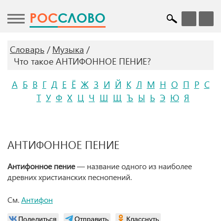
POC
СЛОВО
Словарь
Музыка
Что такое АНТИФОННОЕ ПЕНИЕ?
А
Б
В
Г
Д
Е
Ё
Ж
З
И
Й
К
Л
М
Н
О
П
Р
С
Т
У
Ф
Х
Ц
Ч
Ш
Щ
Ъ
Ы
Ь
Э
Ю
Я
АНТИФОННОЕ ПЕНИЕ
Антифонное пение
— название одного из наиболее
древних христианских песнопений.
См.
Антифон
Поделиться
Отправить
Класснуть