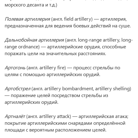
морского десанта и т.д.)
Полевая артиллерия
(англ. field artillery) — артиллерия,
предназначенная для ведения боевых действий на суше.
Дальнобойная артиллерия
(англ. long-range artillery, long-
range ordnance) — артиллерийские орудия, способные
поражать цели на значительных расстояниях.
Артогонь
(англ. artillery fire) — процесс стрельбы по
целям с помощью артиллерийских орудий.
Артобстрел
(англ. artillery bombardment, artillery shelling)
— поражение целей посредством стрельбы из
артиллерийских орудий.
Артналёт
(англ. artillery attack) — артиллерийская атака;
покрытие артиллерийскими снарядами определённой
площади с вероятным расположением целей.