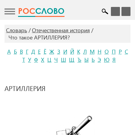
POC
СЛОВО
Словарь
Отечественная история
Что такое АРТИЛЛЕРИЯ?
А
Б
В
Г
Д
Е
Ё
Ж
З
И
Й
К
Л
М
Н
О
П
Р
С
Т
У
Ф
Х
Ц
Ч
Ш
Щ
Ъ
Ы
Ь
Э
Ю
Я
АРТИЛЛЕРИЯ