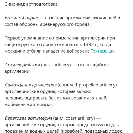
Синоним: артподготовка.
Большой наряд
— название артиллерии, входившей в
состав обороны древнерусского города.
Первое упоминание о применении артиллерии при
защите русского города относится к 1382 г., когда
москвичи отбили нападение войск хана
Тохтамыша
.
Артиллерийский
(англ. artillery) — относящийся к
артиллерии.
Самоходная артиллерия
(англ. self-propelled artillery) —
артиллерийские орудия, которые можно
передислоцировать без использования тягачей;
мобильные артвойска.
Береговая артиллерия
(англ. coast artillery) —
артиллерийские орудия, которые предназначены для
поражения водных целей (кораблей, подводных лодок,