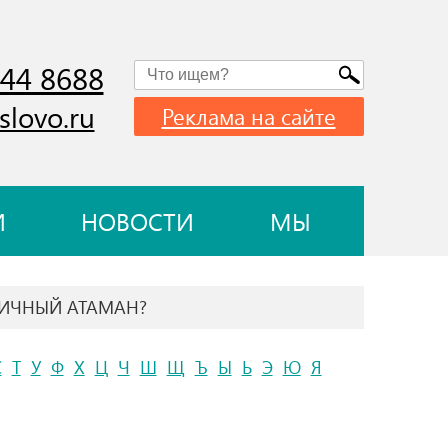
744 8688
slovo.ru
Реклама на сайте
И
НОВОСТИ
МЫ
АНИЧНЫЙ АТАМАН?
С
Т
У
Ф
Х
Ц
Ч
Ш
Щ
Ъ
Ы
Ь
Э
Ю
Я