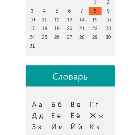
1
2
3
4
5
6
7
8
9
10
11
12
13
14
15
16
17
18
19
20
21
22
23
24
25
26
27
28
29
30
31
Словарь
А а
Б б
В в
Г г
Д д
Е е
Ё ё
Ж ж
З з
И и
Й й
К к