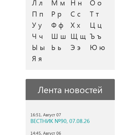
Л л
М м
Н н
О о
П п
Р р
С с
Т т
У у
Ф ф
Х х
Ц ц
Ч ч
Ш ш
Щ щ
Ъ ъ
Ы ы
Ь ь
Э э
Ю ю
Я я
Лента новостей
16:51, Август 07
ВЕСТНИК №90, 07.08.26
14:45, Август 06