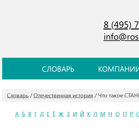
8 (495) 
info@ros
СЛОВАРЬ
КОМПАНИ
Словарь
Отечественная история
Что такое СТ
А
Б
В
Г
Д
Е
Ё
Ж
З
И
Й
К
Л
М
Н
О
П
Р