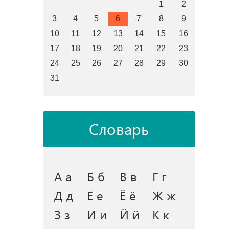
1
2
3
4
5
6
7
8
9
10
11
12
13
14
15
16
17
18
19
20
21
22
23
24
25
26
27
28
29
30
31
Словарь
А а
Б б
В в
Г г
Д д
Е е
Ё ё
Ж ж
З з
И и
Й й
К к