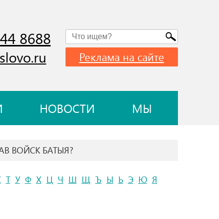
744 8688
slovo.ru
Реклама на сайте
И
НОВОСТИ
МЫ
ТАВ ВОЙСК БАТЫЯ?
С
Т
У
Ф
Х
Ц
Ч
Ш
Щ
Ъ
Ы
Ь
Э
Ю
Я