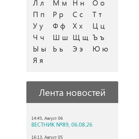
Л л
М м
Н н
О о
П п
Р р
С с
Т т
У у
Ф ф
Х х
Ц ц
Ч ч
Ш ш
Щ щ
Ъ ъ
Ы ы
Ь ь
Э э
Ю ю
Я я
Лента новостей
14:45, Август 06
ВЕСТНИК №89, 06.08.26
16:13, Август 05