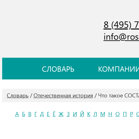
8 (495) 
info@ros
СЛОВАРЬ
КОМПАНИ
Словарь
Отечественная история
Что такое СОС
А
Б
В
Г
Д
Е
Ё
Ж
З
И
Й
К
Л
М
Н
О
П
Р