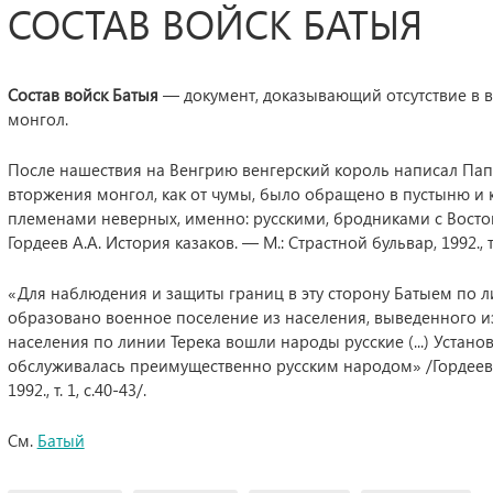
СОСТАВ ВОЙСК БАТЫЯ
Состав войск Батыя
— документ, доказывающий отсутствие в в
монгол.
После нашествия на Венгрию венгерский король написал Папе
вторжения монгол, как от чумы, было обращено в пустыню и
племенами неверных, именно: русскими, бродниками с Восток
Гордеев А.А. История казаков. — М.: Страстной бульвар, 1992., т. 
«Для наблюдения и защиты границ в эту сторону Батыем по 
образовано военное поселение из населения, выведенного из р
населения по линии Терека вошли народы русские (...) Устан
обслуживалась преимущественно русским народом» /Гордеев А.
1992., т. 1, с.40-43/.
См.
Батый