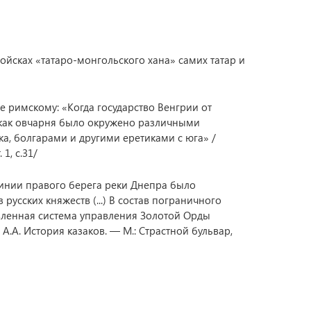
ойсках «татаро-монгольского хана» самих татар и
 римскому: «Когда государство Венгрии от
 как овчарня было окружено различными
а, болгарами и другими еретиками с юга» /
1, с.31/
линии правого берега реки Днепра было
усских княжеств (...) В состав пограничного
овленная система управления Золотой Орды
А. История казаков. — М.: Страстной бульвар,